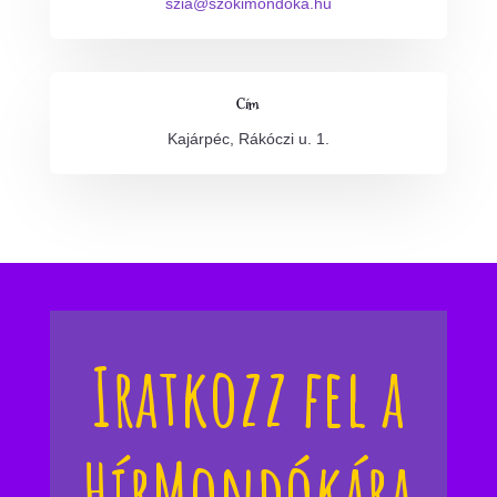
szia@szokimondoka.hu
Cím
Kajárpéc, Rákóczi u. 1.
Iratkozz fel a
HírMondókára