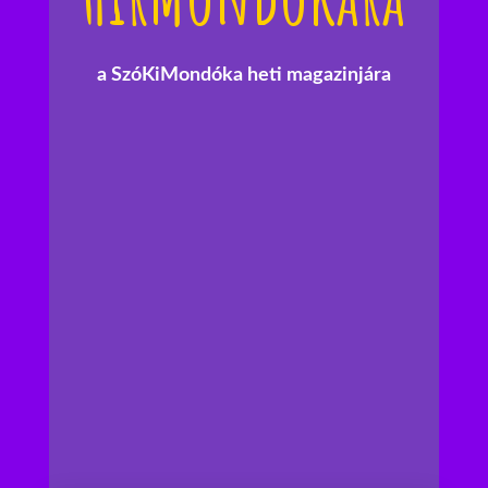
a SzóKiMondóka heti magazinjára