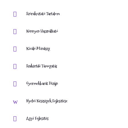

Szórakoztató Tartalom

Könnyen Használható

Kiváló Minőség

Szakértői Támogatás

Gyermekbarát Dizájn
w
Nyelvi Készségek Fejlesztése

Agyi Fejlesztés