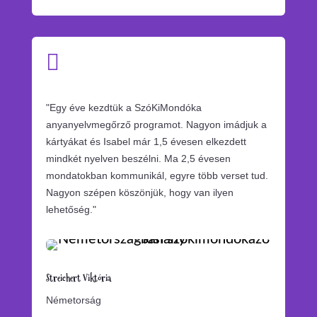

"
Egy éve kezdtük a SzóKiMondóka
anyanyelvmegőrző programot. Nagyon imádjuk a
kártyákat és Isabel már 1,5 évesen elkezdett
mindkét nyelven beszélni. Ma 2,5 évesen
mondatokban kommunikál, egyre több verset tud.
Nagyon szépen köszönjük, hogy van ilyen
lehetőség.
"
Streichert Viktória
Németorság