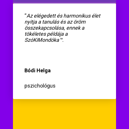
“
Az elégedett és harmonikus élet
nyitja a tanulás és az öröm
összekapcsolása, ennek a
tökéletes példája a
SzóKiMondóka™.
Bódi Helga
pszichológus