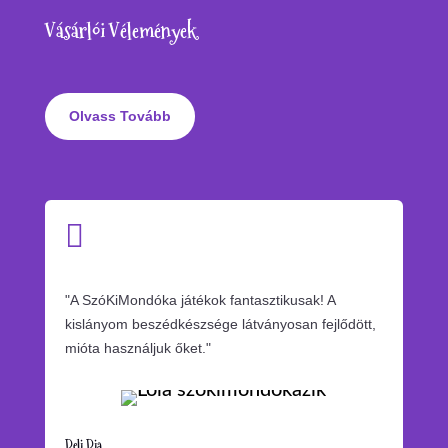
Vásárlói Vélemények
Olvass Tovább

"A SzóKiMondóka játékok fantasztikusak! A
kislányom beszédkészsége látványosan fejlődött,
mióta használjuk őket."
Deli Dia