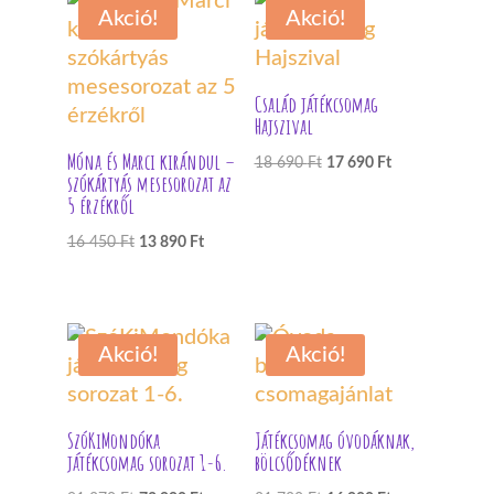
Akció!
Akció!
650 Ft.
890 Ft.
Család játékcsomag
Hajszival
Móna és Marci kirándul –
Original
Current
18 690
Ft
17 690
Ft
szókártyás mesesorozat az
price
price
5 érzékről
was:
is:
Original
Current
16 450
Ft
13 890
Ft
18
17
price
price
690 Ft.
690 Ft.
was:
is:
16
13
Akció!
Akció!
450 Ft.
890 Ft.
SzóKiMondóka
Játékcsomag óvodáknak,
játékcsomag sorozat 1-6.
bölcsődéknek