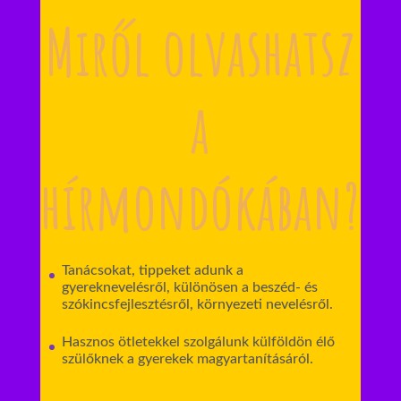
Miről olvashatsz
a
hírmondókában?
Tanácsokat, tippeket adunk a
gyereknevelésről, különösen a beszéd- és
szókincsfejlesztésről, környezeti nevelésről.
Hasznos ötletekkel szolgálunk külföldön élő
szülőknek a gyerekek magyartanításáról.