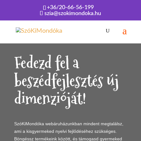
+36/20-66-56-199
szia@szokimondoka.hu
Kezdőlap
»
Webáruház
Fedezd fel a
beszédfejlesztés új
dimenzióját!
SzóKiMondóka webáruházunkban mindent megtalálsz,
ami a kisgyermeked nyelvi fejlődéséhez szükséges.
Böngéssz termékeink között, és támogasd gyermeked