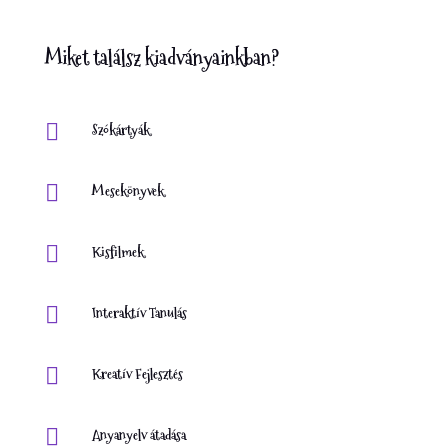
Miket találsz kiadványainkban?

Szókártyák

Mesekönyvek

Kisfilmek

Interaktív Tanulás

Kreatív Fejlesztés

Anyanyelv átadása