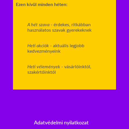
Ezen kívül minden héten:
A hét szava
- érdekes, ritkábban
használatos szavak gyerekeknek
Heti akciók
- aktuális legjobb
kedvezményeink
Heti vélemények
- vásárlóinktól,
szakértőinktől
Adatvédelmi nyilatkozat