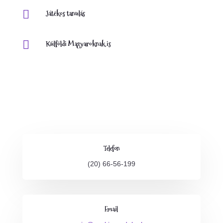

Játékos tanulás

Külföldi Magyaroknak is
Telefon
(20) 66-56-199
Email