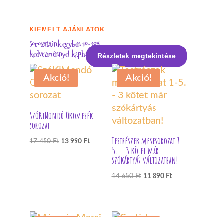
KIEMELT AJÁNLATOK
Sorozataink egyben 10-30%
kedvezménnyel kaphatók:
Részletek megtekintése
Akció!
Akció!
SzóKiMondó Ökomesék
sorozat
Testrészek mesesorozat 1-
Original
Current
17 450
Ft
13 990
Ft
5. – 3 kötet már
price
price
szókártyás változatban!
was:
is:
Original
Current
14 650
Ft
11 890
Ft
17
13
price
price
450 Ft.
990 Ft.
was:
is:
14
11