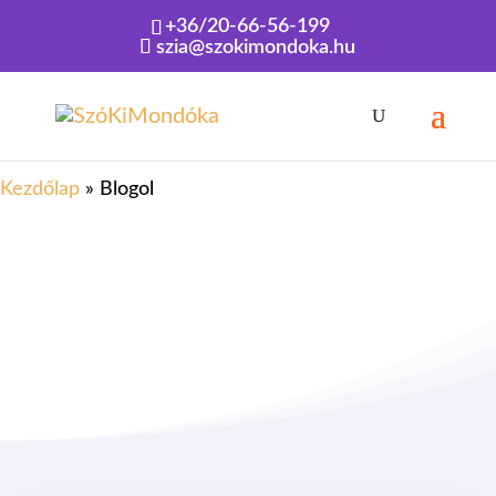
+36/20-66-56-199
szia@szokimondoka.hu
Kezdőlap
»
Blogol