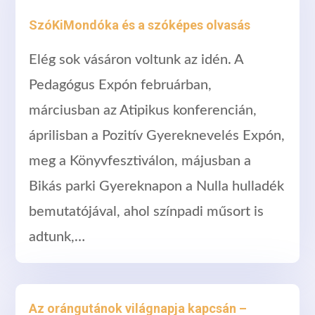
SzóKiMondóka és a szóképes olvasás
Elég sok vásáron voltunk az idén. A
Pedagógus Expón februárban,
márciusban az Atipikus konferencián,
áprilisban a Pozitív Gyereknevelés Expón,
meg a Könyvfesztiválon, májusban a
Bikás parki Gyereknapon a Nulla hulladék
bemutatójával, ahol színpadi műsort is
adtunk,…
Az orángutánok világnapja kapcsán –