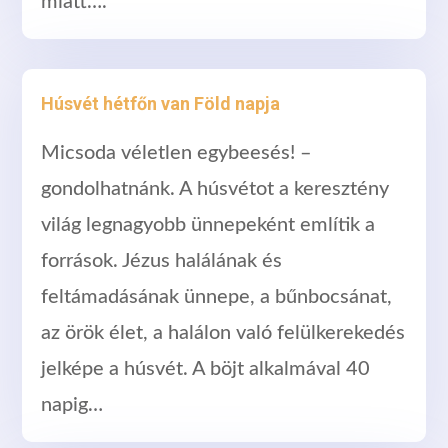
miatt….
Húsvét hétfőn van Föld napja
Micsoda véletlen egybeesés! –
gondolhatnánk. A húsvétot a keresztény
világ legnagyobb ünnepeként említik a
források. Jézus halálának és
feltámadásának ünnepe, a bűnbocsánat,
az örök élet, a halálon való felülkerekedés
jelképe a húsvét. A böjt alkalmával 40
napig…