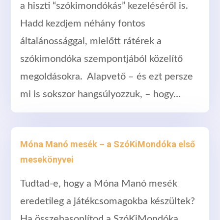
a hiszti “szókimondókás” kezeléséről is.
Hadd kezdjem néhány fontos
általánossággal, mielőtt rátérek a
szókimondóka szempontjából közelítő
megoldásokra. Alapvető – és ezt persze
mi is sokszor hangsúlyozzuk, – hogy…
Móna Manó mesék – a SzóKiMondóka első
mesekönyvei
Tudtad-e, hogy a Móna Manó mesék
eredetileg a játékcsomagokba készültek?
Ha összehasonlítod a SzóKiMondóka