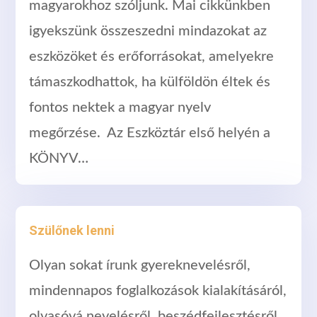
magyarokhoz szóljunk. Mai cikkünkben
igyekszünk összeszedni mindazokat az
eszközöket és erőforrásokat, amelyekre
támaszkodhattok, ha külföldön éltek és
fontos nektek a magyar nyelv
megőrzése. Az Eszköztár első helyén a
KÖNYV…
Szülőnek lenni
Olyan sokat írunk gyereknevelésről,
mindennapos foglalkozások kialakításáról,
olvasóvá nevelésről, beszédfejlesztésről