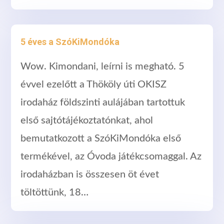
5 éves a SzóKiMondóka
Wow. Kimondani, leírni is megható. 5
évvel ezelőtt a Thököly úti OKISZ
irodaház földszinti aulájában tartottuk
első sajtótájékoztatónkat, ahol
bemutatkozott a SzóKiMondóka első
termékével, az Óvoda játékcsomaggal. Az
irodaházban is összesen öt évet
töltöttünk, 18…