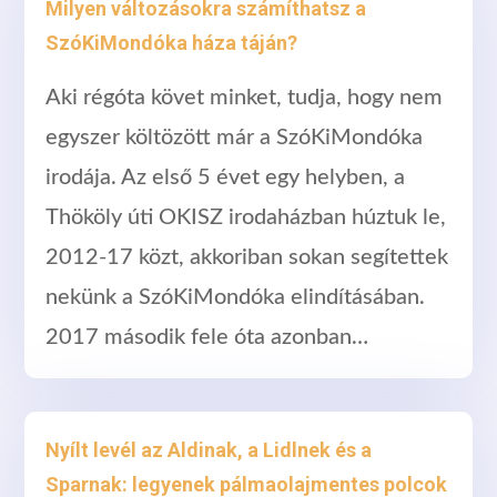
Milyen változásokra számíthatsz a
SzóKiMondóka háza táján?
Aki régóta követ minket, tudja, hogy nem
egyszer költözött már a SzóKiMondóka
irodája. Az első 5 évet egy helyben, a
Thököly úti OKISZ irodaházban húztuk le,
2012-17 közt, akkoriban sokan segítettek
nekünk a SzóKiMondóka elindításában.
2017 második fele óta azonban…
Nyílt levél az Aldinak, a Lidlnek és a
Sparnak: legyenek pálmaolajmentes polcok