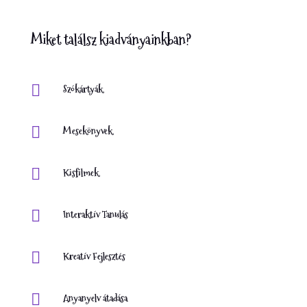
Miket találsz kiadványainkban?

Szókártyák

Mesekönyvek

Kisfilmek

Interaktív Tanulás

Kreatív Fejlesztés

Anyanyelv átadása