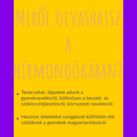
Miről olvashatsz
a
hírmondókában?
Tanácsokat, tippeket adunk a
gyereknevelésről, különösen a beszéd- és
szókincsfejlesztésről, környezeti nevelésről.
Hasznos ötletekkel szolgálunk külföldön élő
szülőknek a gyerekek magyartanításáról.