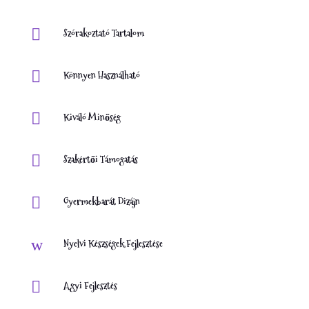

Szórakoztató Tartalom

Könnyen Használható

Kiváló Minőség

Szakértői Támogatás

Gyermekbarát Dizájn
w
Nyelvi Készségek Fejlesztése

Agyi Fejlesztés