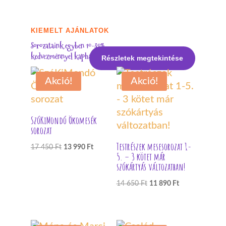
KIEMELT AJÁNLATOK
Sorozataink egyben 10-30%
kedvezménnyel kaphatók:
Részletek megtekintése
Akció!
Akció!
SzóKiMondó Ökomesék
sorozat
Testrészek mesesorozat 1-
Original
Current
17 450
Ft
13 990
Ft
5. – 3 kötet már
price
price
szókártyás változatban!
was:
is:
Original
Current
14 650
Ft
11 890
Ft
17
13
price
price
450 Ft.
990 Ft.
was:
is:
14
11