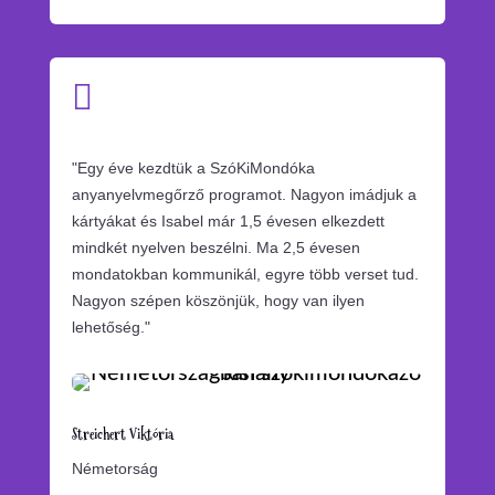

"
Egy éve kezdtük a SzóKiMondóka
anyanyelvmegőrző programot. Nagyon imádjuk a
kártyákat és Isabel már 1,5 évesen elkezdett
mindkét nyelven beszélni. Ma 2,5 évesen
mondatokban kommunikál, egyre több verset tud.
Nagyon szépen köszönjük, hogy van ilyen
lehetőség.
"
Streichert Viktória
Németorság