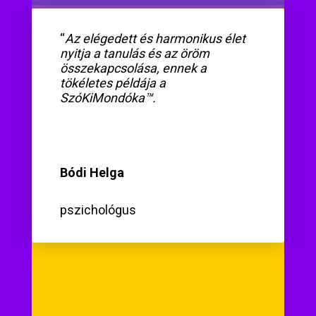
“
Az elégedett és harmonikus élet
nyitja a tanulás és az öröm
összekapcsolása, ennek a
tökéletes példája a
SzóKiMondóka™.
Bódi Helga
pszichológus