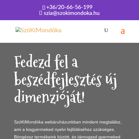
+36/20-66-56-199
szia@szokimondoka.hu
Kezdőlap
»
Webáruház
Fedezd fel a
beszédfejlesztés új
dimenzióját!
SzóKiMondóka webáruházunkban mindent megtalálsz,
ami a kisgyermeked nyelvi fejlődéséhez szükséges.
Böngéssz termékeink között, és támogasd gyermeked