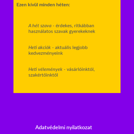
Ezen kívül minden héten:
A hét szava
- érdekes, ritkábban
használatos szavak gyerekeknek
Heti akciók
- aktuális legjobb
kedvezményeink
Heti vélemények
- vásárlóinktól,
szakértőinktől
Adatvédelmi nyilatkozat