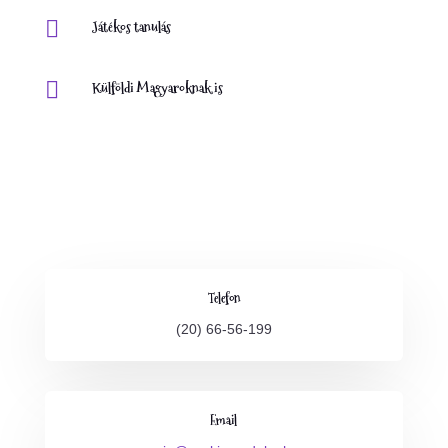

Játékos tanulás

Külföldi Magyaroknak is
Telefon
(20) 66-56-199
Email