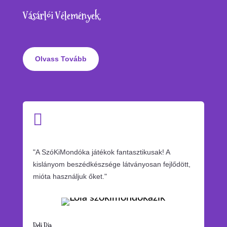
Vásárlói Vélemények
Olvass Tovább

"A SzóKiMondóka játékok fantasztikusak! A
kislányom beszédkészsége látványosan fejlődött,
mióta használjuk őket."
Deli Dia