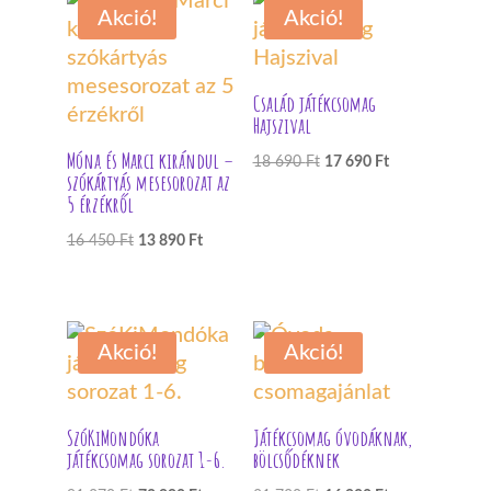
Akció!
Akció!
650 Ft.
890 Ft.
Család játékcsomag
Hajszival
Móna és Marci kirándul –
Original
Current
18 690
Ft
17 690
Ft
szókártyás mesesorozat az
price
price
5 érzékről
was:
is:
Original
Current
16 450
Ft
13 890
Ft
18
17
price
price
690 Ft.
690 Ft.
was:
is:
16
13
Akció!
Akció!
450 Ft.
890 Ft.
SzóKiMondóka
Játékcsomag óvodáknak,
játékcsomag sorozat 1-6.
bölcsődéknek