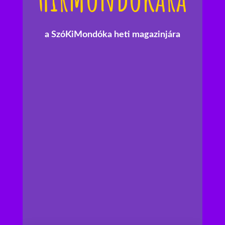
a SzóKiMondóka heti magazinjára