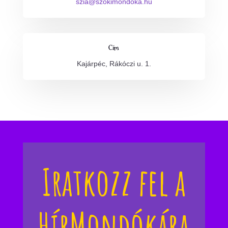
szia@szokimondoka.hu
Cím
Kajárpéc, Rákóczi u. 1.
Iratkozz fel a
HírMondókára