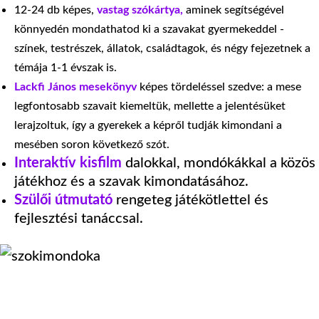
12-24 db képes,
vastag szókártya,
aminek segítségével
könnyedén mondathatod ki a szavakat gyermekeddel -
színek, testrészek, állatok, családtagok, és négy fejezetnek a
témája 1-1 évszak is.
Lackfi János mesekönyv
képes tördeléssel szedve: a mese
legfontosabb szavait kiemeltük, mellette a jelentésüket
lerajzoltuk, így a gyerekek a képről tudják kimondani a
mesében soron következő szót.
Interaktív kisfilm
dalokkal, mondókákkal a közös
játékhoz és a szavak kimondatásához.
Szülői útmutató
rengeteg játékötlettel és
fejlesztési tanáccsal.
Most tiéd lehet a díjnyertes Család játékcsomag
4 heti ajándék foglalkozástervvel