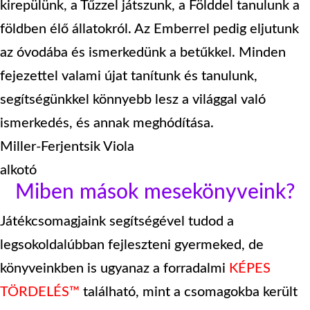
kirepülünk, a Tűzzel játszunk, a Földdel tanulunk a
földben élő állatokról. Az Emberrel pedig eljutunk
az óvodába és ismerkedünk a betűkkel. Minden
fejezettel valami újat tanítunk és tanulunk,
segítségünkkel könnyebb lesz a világgal való
ismerkedés, és annak meghódítása.
Miller-Ferjentsik Viola
alkotó
Miben mások mesekönyveink?
Játékcsomagjaink segítségével tudod a
legsokoldalúbban fejleszteni gyermeked, de
könyveinkben is ugyanaz a forradalmi
KÉPES
TÖRDELÉS™
található, mint a csomagokba került