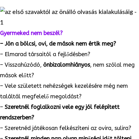
Érdekel
Gyermeked nem beszél?
– Jön a bölcsi, ovi, de mások nem értik meg?
– Elmarad társaitól a fejlődésben?
–
Visszahúzódó,
önbizalomhiányos
, nem szólal meg
mások előtt?
– Vele született nehézségek kezelésére még nem
találtál megfelelő megoldást?
–
Szeretnél foglalkozni vele egy jól felépített
rendszerben?
– Szeretnéd játékosan felkészíteni az ovira, sulira?
–
Szeretnél minden nap olyan minőségi időt tölteni