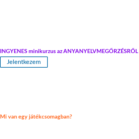
KATT IDE!
14 napos Mondóka program
Online játékcsomag
INGYENES minikurzus az ANYANYELVMEGŐRZÉSRŐL
Jelentkezem
Egyetlen SzóKiMondóka™ játékcsomag 3 hónapra
tudja lekötni gyermeked úgy,
hogy minden napra tartogat valami újdonságot!
Mi van egy játékcsomagban?