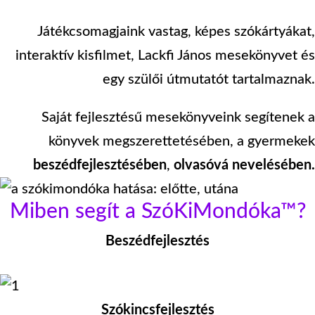
Játékcsomagjaink vastag, képes szókártyákat,
interaktív kisfilmet, Lackfi János mesekönyvet és
egy szülői útmutatót tartalmaznak.
Saját fejlesztésű mesekönyveink segítenek a
könyvek megszerettetésében, a gyermekek
beszédfejlesztésében
,
olvasóvá nevelésében.
Miben segít a SzóKiMondóka™?
Beszédfejlesztés
Szókincsfejlesztés