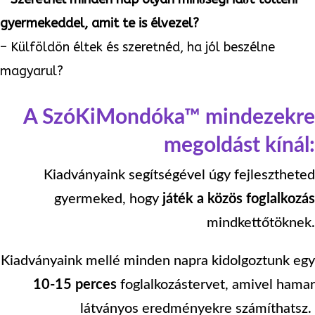
gyermekeddel, amit te is élvezel?
– Külföldön éltek és szeretnéd, ha jól beszélne
magyarul?
Ha külföldön élsz, ide kattints!
A SzóKiMondóka™ mindezekre
megoldást kínál:
Kiadványaink segítségével úgy fejlesztheted
gyermeked, hogy
játék a közös foglalkozás
mindkettőtöknek.
Kiadványaink mellé minden napra kidolgoztunk egy
10-15 perces
foglalkozástervet, amivel hamar
látványos eredményekre számíthatsz.