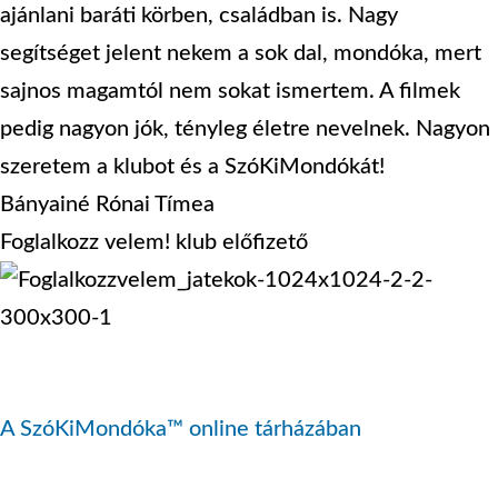
ajánlani baráti körben, családban is. Nagy
segítséget jelent nekem a sok dal, mondóka, mert
sajnos magamtól nem sokat ismertem. A filmek
pedig nagyon jók, tényleg életre nevelnek. Nagyon
szeretem a klubot és a SzóKiMondókát!
Bányainé Rónai Tímea
Foglalkozz velem! klub előfizető
Játssz velem! online klub
A SzóKiMondóka™ online tárházában
már több,
mint 300 hasznos foglalkozást találsz letölthető