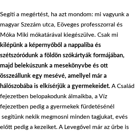
Segíti a megértést, ha azt mondom: mi vagyunk a
magyar Szezám utca, Eöveges professzorral és
Móka Miki mókatárával kiegészülve. Csak mi
kilépünk a képernyőből a nappaliba és
szétszóródunk a földön szókártyák formájában,
majd belekúszunk a mesekönyvbe és ott
összeállunk egy mesévé, amellyel már a
hálószobába is elkísérjük a gyermekeidet.
A Család
fejezetben belopakodunk álmaikba, a Víz
fejezetben pedig a gyermekek fürdetésénél
segítünk nekik megmosni minden tagjukat, evés
előtt pedig a kezeiket. A Levegővel már az űrbe is