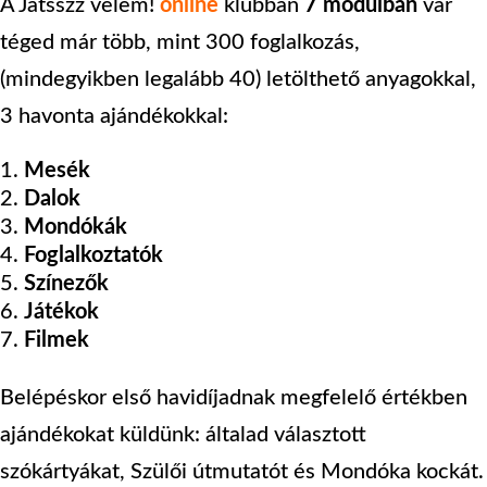
A Játsszz velem!
online
klubban
7 modulban
vár
téged már több, mint 300 foglalkozás,
(mindegyikben legalább 40) letölthető anyagokkal,
3 havonta ajándékokkal:
Mesék
Dalok
Mondókák
Foglalkoztatók
Színezők
Játékok
Filmek
Belépéskor első havidíjadnak megfelelő értékben
ajándékokat küldünk: általad választott
szókártyákat, Szülői útmutatót és Mondóka kockát.