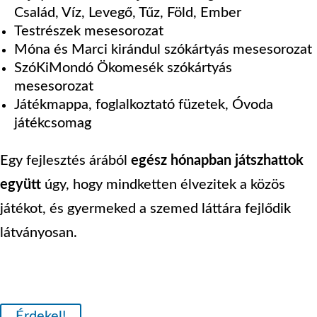
Család, Víz, Levegő, Tűz, Föld, Ember
Testrészek mesesorozat
Móna és Marci kirándul szókártyás mesesorozat
SzóKiMondó Ökomesék szókártyás
mesesorozat
Játékmappa, foglalkoztató füzetek, Óvoda
játékcsomag
Egy fejlesztés árából
egész hónapban játszhattok
együtt
úgy, hogy mindketten élvezitek a közös
játékot, és gyermeked a szemed láttára fejlődik
látványosan.
Érdekel!