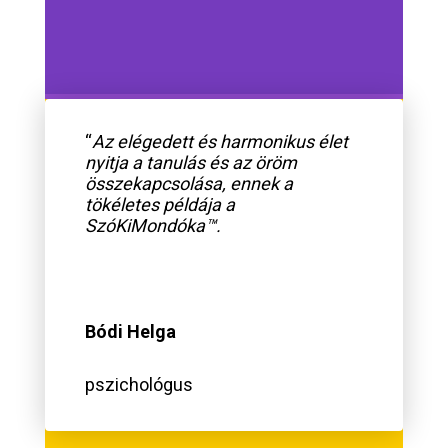
“
Az elégedett és harmonikus élet
nyitja a tanulás és az öröm
összekapcsolása, ennek a
tökéletes példája a
SzóKiMondóka™.
Bódi Helga
pszichológus