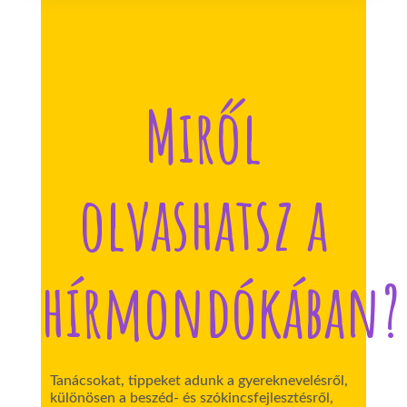
Miről
olvashatsz a
hírmondókában?
Tanácsokat, tippeket adunk a gyereknevelésről,
különösen a beszéd- és szókincsfejlesztésről,