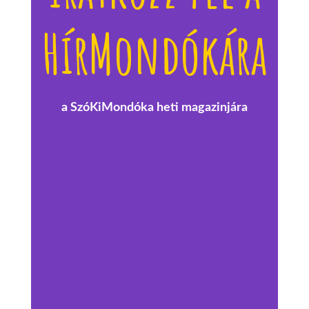
HírMondókára
a SzóKiMondóka heti magazinjára