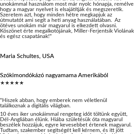
unokámmal használom most már nyolc hónapja, remélve
hogy a magyar nyelvet is elsajátítják és megszeretik.
Szeretem azt, hogy minden hétre megkapjuk az
útmutatót ami segít a heti anyag használatában. Az
ötéves unokám már magyarul is elkezdett olvasni.
Köszönet érte megalkotójának, Miller-Ferjentsik Violának
és egész csapatának!"
Maria Schultes, USA
Szókimondókázó nagyamama Amerikából
★★★★★
"Hiszek abban, hogy emberek nem véletlenül
találkoznak a digitális világban.
10 éves iker unokáimmal rengeteg időt töltünk együtt,
Dél-Angliában élünk. Hiába születésük óta magyarul
beszélek hozzájuk, egyre kevesebbet értenek magyarul.
Tudtam, szakember segitségét kell kérnem, és itt jött