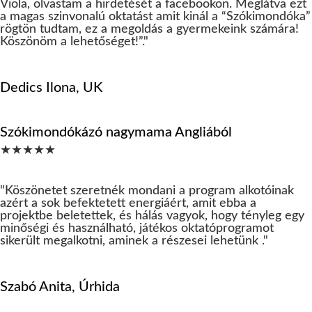
Viola, olvastam a hirdetését a facebookon. Meglátva ezt
a magas szinvonalú oktatást amit kinál a “Szókimondóka”
rögtön tudtam, ez a megoldás a gyermekeink számára!
Köszönöm a lehetőséget!”."
Dedics Ilona, UK
Szókimondókázó nagymama Angliából
★★★★★
"
Köszönetet szeretnék mondani a program alkotóinak
azért a sok befektetett energiáért, amit ebba a
projektbe beletettek, és hálás vagyok, hogy tényleg egy
minőségi és használható, játékos oktatóprogramot
sikerült megalkotni, aminek a részesei lehetünk
."
Szabó Anita, Úrhida