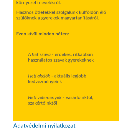
környezeti nevelésről.
Hasznos ötletekkel szolgálunk külföldön élő
szülőknek a gyerekek magyartanításáról.
Ezen kívül minden héten:
A hét szava
- érdekes, ritkábban
használatos szavak gyerekeknek
Heti akciók
- aktuális legjobb
kedvezményeink
Heti vélemények
- vásárlóinktól,
szakértőinktől
Adatvédelmi nyilatkozat