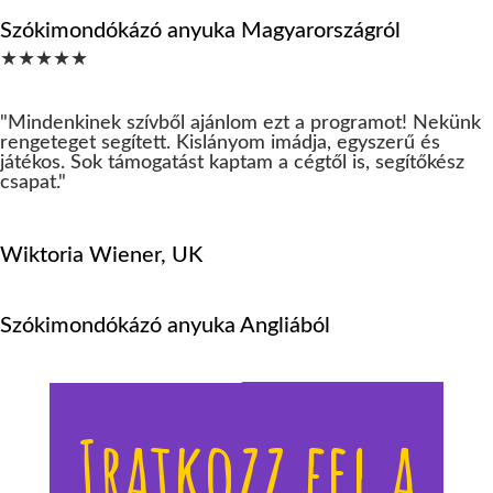
Szókimondókázó anyuka Magyarországról
★★★★★
"
Mindenkinek szívből ajánlom ezt a programot! Nekünk
rengeteget segített. Kislányom imádja, egyszerű és
játékos. Sok támogatást kaptam a cégtől is, segítőkész
csapat.
"
Wiktoria Wiener, UK
Szókimondókázó anyuka Angliából
Érdekel a lehetőség!
Iratkozz fel a