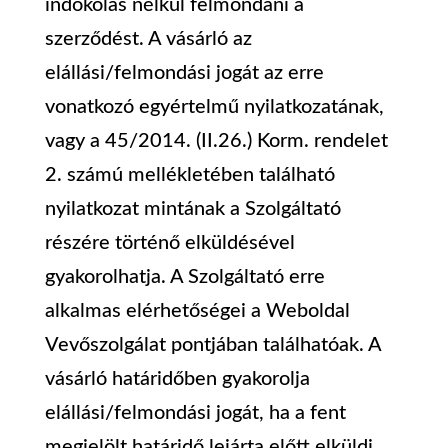
indokolás nélkül felmondani a
szerződést. A vásárló az
elállási/felmondási jogát az erre
vonatkozó egyértelmű nyilatkozatának,
vagy a 45/2014. (II.26.) Korm. rendelet
2. számú mellékletében található
nyilatkozat mintának a Szolgáltató
részére történő elküldésével
gyakorolhatja. A Szolgáltató erre
alkalmas elérhetőségei a Weboldal
Vevőszolgálat pontjában találhatóak. A
vásárló határidőben gyakorolja
elállási/felmondási jogát, ha a fent
megjelölt határidő lejárta előtt elküldi