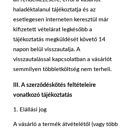
haladéktalanul tájékoztatja és az
esetlegesen interneten keresztül már
kifizetett vételárat legkésőbb a
tájékoztatás megküldését követő 14
napon belül visszautalja. A
visszautalással kapcsolatban a vásárlót
semmilyen többletköltség nem terheli.
III. A szerződéskötés feltételeire
vonatkozó tájékoztatás
Elállási jog
A vásárló a termék átvételétől (vagy több