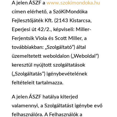
A jelen ÁSZF a
www.szokimondoka.hu
címen elérhető, a SzóKiMondóka
Fejlesztőjáték Kft. (2143 Kistarcsa,
Eperjesi út 42/2., képviseli: Miller-
Ferjentsik Viola és Scott Miller, a
továbbiakban: „Szolgáltató”) által
üzemeltetett weboldalon („Weboldal”)
keresztül nyújtott szolgáltatások
(„Szolgáltatás”) igénybevételének
feltételeit tartalmazza.
A jelen ÁSZF hatálya kiterjed
valamennyi, a Szolgáltatást igénybe evő
felhasználóra. A Felhasználók a