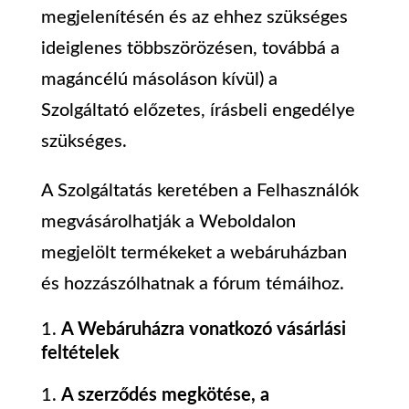
megjelenítésén és az ehhez szükséges
ideiglenes többszörözésen, továbbá a
magáncélú másoláson kívül) a
Szolgáltató előzetes, írásbeli engedélye
szükséges.
A Szolgáltatás keretében a Felhasználók
megvásárolhatják a Weboldalon
megjelölt termékeket a webáruházban
és hozzászólhatnak a fórum témáihoz.
A Webáruházra vonatkozó vásárlási
feltételek
A szerződés megkötése, a