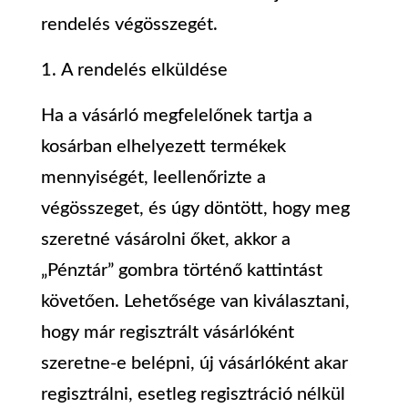
rendelés végösszegét.
A rendelés elküldése
Ha a vásárló megfelelőnek tartja a
kosárban elhelyezett termékek
mennyiségét, leellenőrizte a
végösszeget, és úgy döntött, hogy meg
szeretné vásárolni őket, akkor a
„Pénztár” gombra történő kattintást
követően. Lehetősége van kiválasztani,
hogy már regisztrált vásárlóként
szeretne-e belépni, új vásárlóként akar
regisztrálni, esetleg regisztráció nélkül