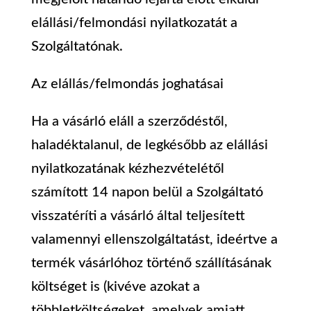
elállási/felmondási nyilatkozatát a
Szolgáltatónak.
Az elállás/felmondás joghatásai
Ha a vásárló eláll a szerződéstől,
haladéktalanul, de legkésőbb az elállási
nyilatkozatának kézhezvételétől
számított 14 napon belül a Szolgáltató
visszatéríti a vásárló által teljesített
valamennyi ellenszolgáltatást, ideértve a
termék vásárlóhoz történő szállításának
költséget is (kivéve azokat a
többletköltségeket, amelyek amiatt