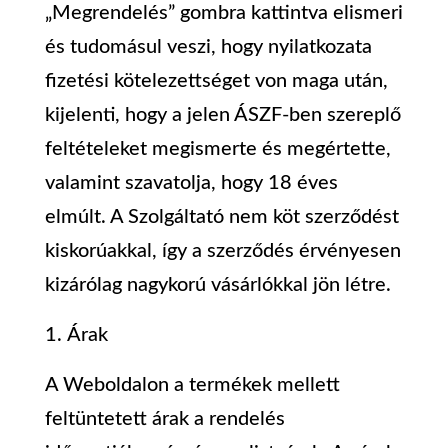
„Megrendelés” gombra kattintva elismeri
és tudomásul veszi, hogy nyilatkozata
fizetési kötelezettséget von maga után,
kijelenti, hogy a jelen ÁSZF-ben szereplő
feltételeket megismerte és megértette,
valamint szavatolja, hogy 18 éves
elmúlt. A Szolgáltató nem köt szerződést
kiskorúakkal, így a szerződés érvényesen
kizárólag nagykorú vásárlókkal jön létre.
Árak
A Weboldalon a termékek mellett
feltüntetett árak a rendelés