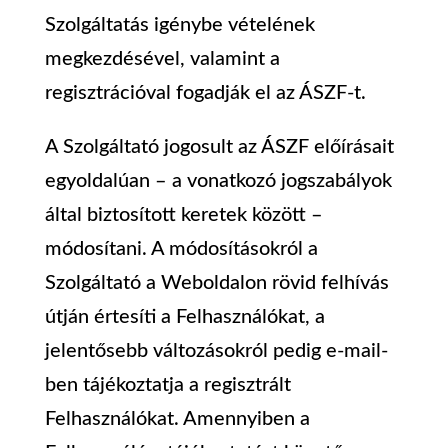
Szolgáltatás igénybe vételének
megkezdésével, valamint a
regisztrációval fogadják el az ÁSZF-t.
A Szolgáltató jogosult az ÁSZF előírásait
egyoldalúan – a vonatkozó jogszabályok
által biztosított keretek között –
módosítani. A módosításokról a
Szolgáltató a Weboldalon rövid felhívás
útján értesíti a Felhasználókat, a
jelentősebb változásokról pedig e-mail-
ben tájékoztatja a regisztrált
Felhasználókat. Amennyiben a