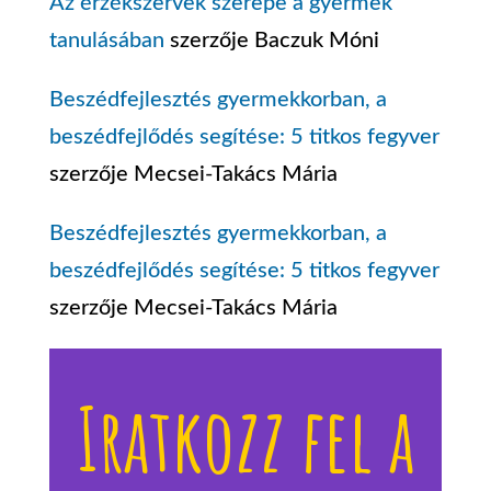
Az érzékszervek szerepe a gyermek
tanulásában
szerzője
Baczuk Móni
Beszédfejlesztés gyermekkorban, a
beszédfejlődés segítése: 5 titkos fegyver
szerzője
Mecsei-Takács Mária
Beszédfejlesztés gyermekkorban, a
beszédfejlődés segítése: 5 titkos fegyver
szerzője
Mecsei-Takács Mária
Iratkozz fel a