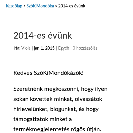
Kezdőlap
»
SzóKiMondóka
»
2014-es évünk
2014-es évünk
írta:
Viola
|
jan 1, 2015
|
Egyéb
|
0 hozzászólás
Kedves SzóKiMondókázók!
Szeretnénk megköszönni, hogy ilyen
sokan követtek minket, olvassátok
hírlevelünket, blogunkat, és hogy
támogattatok minket a
termékmegjelentetés rögös útján.