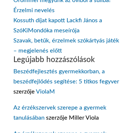
Örömmel megyünk az oviból a suliba!
Érzelmi nevelés
Kossuth díjat kapott Lackfi János a
SzóKiMondóka meseírója
Szavak, betűk, érzelmek szókártyás játék
– megjelenés előtt
Legújabb hozzászólások
Beszédfejlesztés gyermekkorban, a
beszédfejlődés segítése: 5 titkos fegyver
szerzője
ViolaM
Az érzékszervek szerepe a gyermek
tanulásában
szerzője
Miller Viola