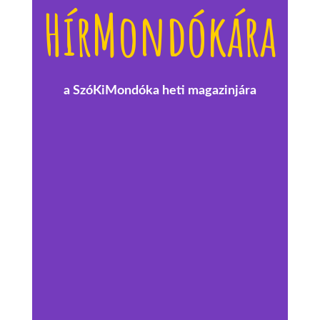
HírMondókára
a SzóKiMondóka heti magazinjára