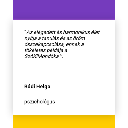
“
Az elégedett és harmonikus élet
nyitja a tanulás és az öröm
összekapcsolása, ennek a
tökéletes példája a
SzóKiMondóka™.
Bódi Helga
pszichológus