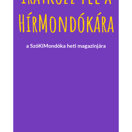
HírMondókára
a SzóKiMondóka heti magazinjára