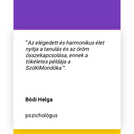
“
Az elégedett és harmonikus élet
nyitja a tanulás és az öröm
összekapcsolása, ennek a
tökéletes példája a
SzóKiMondóka™.
Bódi Helga
pszichológus