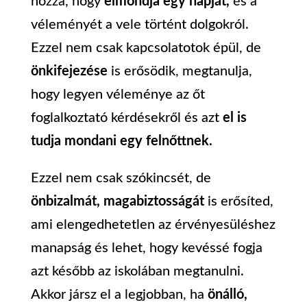
hozzá, hogy
elmondja egy napját,
és a
véleményét a vele történt dolgokról.
Ezzel nem csak kapcsolatotok épül, de
önkifejezése
is erősödik, megtanulja,
hogy legyen véleménye az őt
foglalkoztató kérdésekről és azt
el is
tudja mondani egy felnőttnek.
Ezzel nem csak szókincsét, de
önbizalmát, magabiztosságát
is erősíted,
ami elengedhetetlen az érvényesüléshez
manapság és lehet, hogy kevéssé fogja
azt később az iskolában megtanulni.
Akkor jársz el a legjobban, ha
önálló,