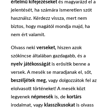
értelmű kifejezéseket
és magyarázd el a
jelentését, ha számára ismeretlen szót
használsz. Kérdezz vissza, mert nem
biztos, hogy magától mondja majd, ha
nem ért valamit.
Olvass neki
verseket,
hiszen azok
szókincse általában gazdagabb, és a
nyelv játékosságát
is erősítik benne a
versek. A mesék se maradjanak el, sőt,
beszéljétek meg,
vagy dolgozzátok fel az
elolvasott történeket! A mesék közt
legyenek
népmesék
is, de
kortárs
irodalmat, vagy
klasszikusokat
is olvass