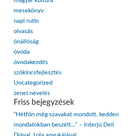
magyar kultúra
mesekönyv
napi rutin
olvasás
önállóság
óvoda
óvodakezdés
szókincsfejlesztés
Uncategorized
zenei nevelés
Friss bejegyzések
“Hétfőn még szavakat mondott, kedden
mondatokban beszélt…” – Interjú Deli
Diával, Lola anyukájával