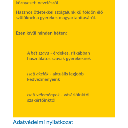
környezeti nevelésről.
Hasznos ötletekkel szolgálunk külföldön élő
szülőknek a gyerekek magyartanításáról.
Ezen kívül minden héten:
A hét szava
- érdekes, ritkábban
használatos szavak gyerekeknek
Heti akciók
- aktuális legjobb
kedvezményeink
Heti vélemények
- vásárlóinktól,
szakértőinktől
Adatvédelmi nyilatkozat