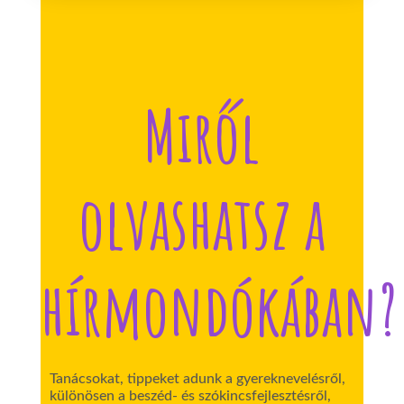
Miről
olvashatsz a
hírmondókában?
Tanácsokat, tippeket adunk a gyereknevelésről,
különösen a beszéd- és szókincsfejlesztésről,