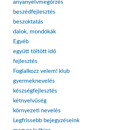
anyanyelvmegőrzés
beszédfejlesztés
beszoktatás
dalok, mondókák
Egyéb
együtt töltött idő
fejlesztés
Foglalkozz velem! klub
gyermeknevelés
készségfejlesztés
kétnyelvűség
környezeti nevelés
Legfrissebb bejegyzéseink