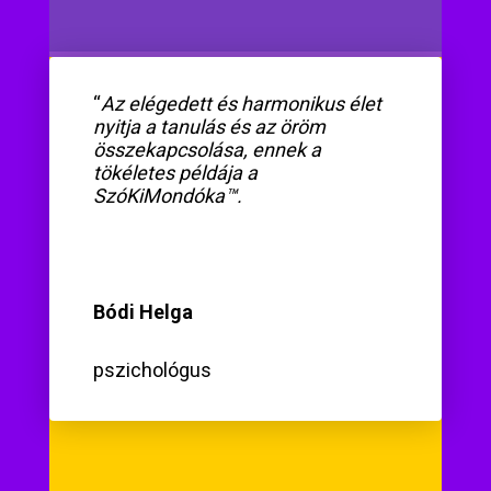
“
Az elégedett és harmonikus élet
nyitja a tanulás és az öröm
összekapcsolása, ennek a
tökéletes példája a
SzóKiMondóka™.
Bódi Helga
pszichológus