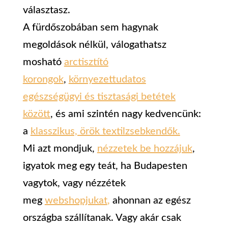
választasz.
A fürdőszobában sem hagynak
megoldások nélkül, válogathatsz
mosható
arctisztító
korongok
,
környezettudatos
egészségügyi és tisztasági betétek
között
,
és ami szintén nagy kedvencünk:
a
klasszikus, örök textilzsebkendők.
Mi azt mondjuk,
nézzetek be hozzájuk
,
i
gyatok meg egy teát, ha Budapesten
vagytok, vagy nézzétek
meg
webshopjukat
,
ahonnan az egész
országba szállítanak. Vagy akár csak