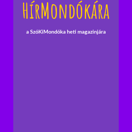
HírMondókára
a SzóKiMondóka heti magazinjára