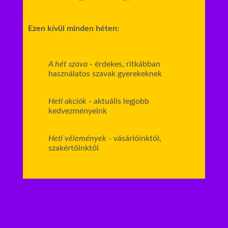
Ezen kívül minden héten:
A hét szava
- érdekes, ritkábban
használatos szavak gyerekeknek
Heti akciók
- aktuális legjobb
kedvezményeink
Heti vélemények
- vásárlóinktól,
szakértőinktől