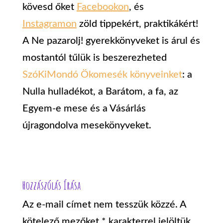
kövesd őket
Faceb
ook
on
,
és
Instagramon
zöld tippekért, praktikákért!
A Ne pazarolj! gyerekkönyveket is árul és
mostantól tűlük is beszerezheted
SzóKiMondó Ökomesék könyveinket
: a
Nulla hulladékot, a Barátom, a fa, az
Egyem-e mese és a Vásárlás
újragondolva mesekönyveket.
Hozzászólás Írása
Az e-mail címet nem tesszük közzé.
A
kötelező mezőket
*
karakterrel jelöltük