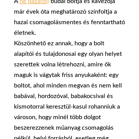
A
ne pazarolj
budai boltja és kávézója
már évek óta meghatározó színfoltja a
hazai csomagolásmentes és fenntartható
életnek.
Köszönhető ez annak, hogy a bolt
alapítói és tulajdonosai egy olyan helyet
szerettek volna létrehozni, amire ők
maguk is vágytak friss anyukaként: egy
boltot, ahol minden megvan és nem kell
babával, hordozóval, babakocsival és
kismotorral keresztül-kasul rohanniuk a
városon, hogy minél több dolgot
beszerezzenek műanyag csomagolás
nélkül, helyi forrásból, esetleg még