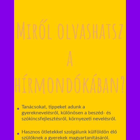
Miről olvashatsz
a
hírmondókában?
Tanácsokat, tippeket adunk a
gyereknevelésről, különösen a beszéd- és
szókincsfejlesztésről, környezeti nevelésről.
Hasznos ötletekkel szolgálunk külföldön élő
szülőknek a gyerekek magyartanításáról.