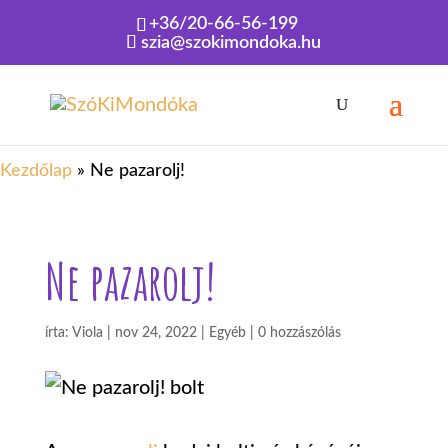
+36/20-66-56-199
szia@szokimondoka.hu
Kezdőlap
»
Ne pazarolj!
Ne pazarolj!
írta:
Viola
|
nov 24, 2022
|
Egyéb
|
0 hozzászólás