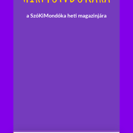
a SzóKiMondóka heti magazinjára