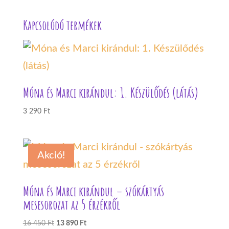
Kapcsolódó termékek
Móna és Marci kirándul: 1. Készülődés (látás)
3 290
Ft
Akció!
Móna és Marci kirándul – szókártyás
mesesorozat az 5 érzékről
Original
Current
16 450
Ft
13 890
Ft