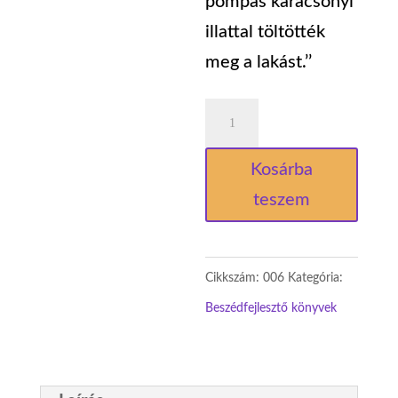
pompás karácsonyi
illattal töltötték
meg a lakást.’’
Móna
karácsonya
Kosárba
mennyiség
teszem
Cikkszám:
006
Kategória:
Beszédfejlesztő könyvek