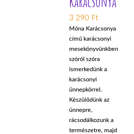
karácsonya
3 290
Ft
Móna Karácsonya
című karácsonyi
mesekönyvünkben
szóról szóra
ismerkedünk a
karácsonyi
ünnepkörrel.
Készülődünk az
ünnepre,
rácsodálkozunk a
természetre, majd