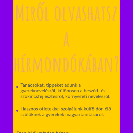
Miről olvashatsz
a
hírmondókában?
Tanácsokat, tippeket adunk a
gyereknevelésről, különösen a beszéd- és
szókincsfejlesztésről, környezeti nevelésről.
Hasznos ötletekkel szolgálunk külföldön élő
szülőknek a gyerekek magyartanításáról.