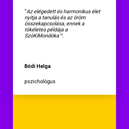
“
Az elégedett és harmonikus élet
nyitja a tanulás és az öröm
összekapcsolása, ennek a
tökéletes példája a
SzóKiMondóka™.
Bódi Helga
pszichológus