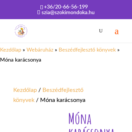
+36/20-66-56-199
szia@szokimondoka.hu
Kezdőlap
»
Webáruház
»
Beszédfejlesztő könyvek
»
Móna karácsonya
Kezdőlap
/
Beszédfejlesztő
könyvek
/ Móna karácsonya
Móna