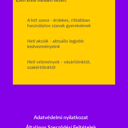
Ezen kívül minden héten:
A hét szava
- érdekes, ritkábban
használatos szavak gyerekeknek
Heti akciók
- aktuális legjobb
kedvezményeink
Heti vélemények
- vásárlóinktól,
szakértőinktől
Adatvédelmi nyilatkozat
Általános Szerződési Feltételek