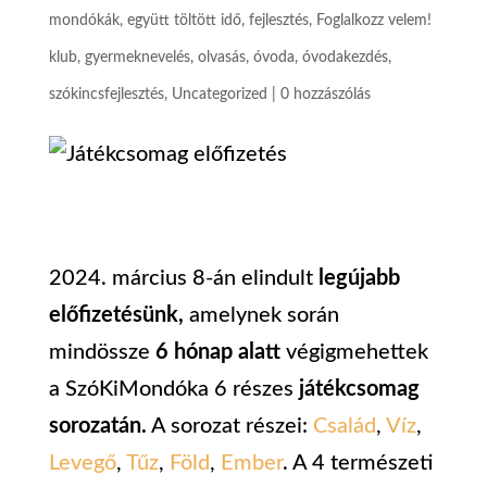
mondókák
,
együtt töltött idő
,
fejlesztés
,
Foglalkozz velem!
klub
,
gyermeknevelés
,
olvasás
,
óvoda
,
óvodakezdés
,
szókincsfejlesztés
,
Uncategorized
|
0 hozzászólás
2024. március 8-án elindult
legújabb
előfizetésünk,
amelynek során
mindössze
6 hónap alatt
végigmehettek
a SzóKiMondóka 6 részes
játékcsomag
sorozatán.
A sorozat részei:
Család
,
Víz
,
Levegő
,
Tűz
,
Föld
,
Ember
. A 4 természeti