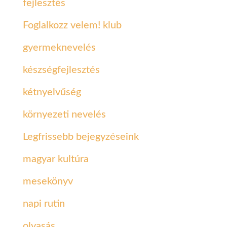
fejlesztés
Foglalkozz velem! klub
gyermeknevelés
készségfejlesztés
kétnyelvűség
környezeti nevelés
Legfrissebb bejegyzéseink
magyar kultúra
mesekönyv
napi rutin
olvasás