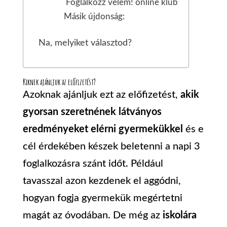
Foglalkozz velem! online klub
Másik újdonság:
Na, melyiket választod?
Kiknek ajánljuk az előfizetést?
Azoknak ajánljuk ezt az előfizetést,
akik
gyorsan szeretnének látványos
eredményeket elérni gyermekükkel
és e
cél érdekében készek beletenni a napi 3
foglalkozásra szánt időt. Például
tavasszal azon kezdenek el aggódni,
hogyan fogja gyermekük megértetni
magát az óvodában. De még az
iskolára