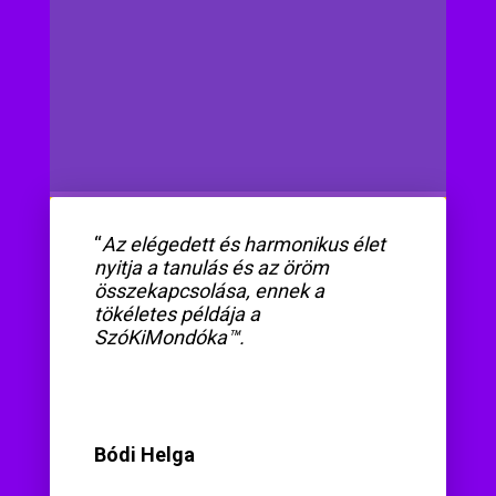
“
Az elégedett és harmonikus élet
nyitja a tanulás és az öröm
összekapcsolása, ennek a
tökéletes példája a
SzóKiMondóka™.
Bódi Helga