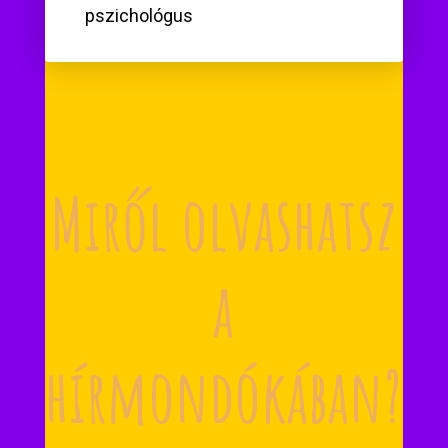
pszichológus
Miről olvashatsz
a
hírmondókában?