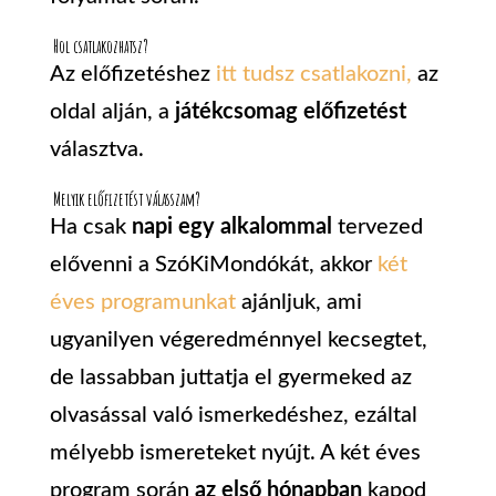
Hol csatlakozhatsz?
Az előfizetéshez
itt tudsz csatlakozni,
az
oldal alján, a
játékcsomag előfizetést
választva.
Melyik előfizetést válasszam?
Ha csak
napi egy alkalommal
tervezed
elővenni a SzóKiMondókát, akkor
két
éves programunkat
ajánljuk, ami
ugyanilyen végeredménnyel kecsegtet,
de lassabban juttatja el gyermeked az
olvasással való ismerkedéshez, ezáltal
mélyebb ismereteket nyújt. A két éves
program során
az első hónapban
kapod