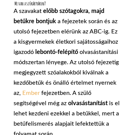
Mi van a szókártyákon?
A szavakat
előbb szótagokra, majd
betűkre bontjuk
a fejezetek során és az
utolsó fejezetben elérünk az ABC-ig. Ez
a kisgyermekek életkori sajátosságaihoz
igazodó
lebontó-felépítő
olvasástanítási
módszertan lényege. Az utolsó fejezetig
megjegyzett szóalakokból kiválnak a
kezdőbetűk és önálló értelmet nyernek
az,
Ember
fejezetben. A szülő
segítségével még az
olvasástanítást
is el
lehet kezdeni ezekkel a betűkkel, mert a
betűfelismerés alapjait lefektettük a
folyamat során.