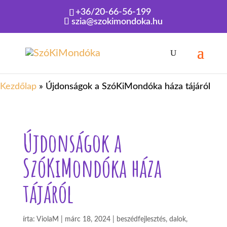
+36/20-66-56-199
szia@szokimondoka.hu
Kezdőlap
»
Újdonságok a SzóKiMondóka háza tájáról
Újdonságok a
SzóKiMondóka háza
tájáról
írta:
ViolaM
|
márc 18, 2024
|
beszédfejlesztés
,
dalok,