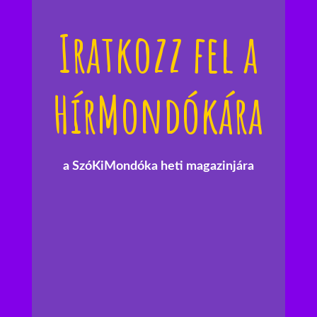
Iratkozz fel a
HírMondókára
a SzóKiMondóka heti magazinjára