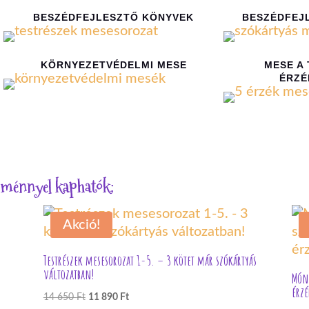
BESZÉDFEJLESZTŐ KÖNYVEK
BESZÉDFEJ
KÖRNYEZETVÉDELMI MESE
MESE A
ÉRZÉ
zménnyel kaphatók:
Akció!
Testrészek mesesorozat 1-5. – 3 kötet már szókártyás
változatban!
Móna
érz
Original
Current
14 650
Ft
11 890
Ft