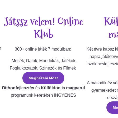
Játssz velem! Online
Kül
Klub
ma
k
300+ online játék 7 modulban:
Két évre kapsz 
napra játékterv
Mesék, Dalok, Mondókák, Játékok,
szókincsfejleszt
,
Foglalkoztatók, Színezők és Filmek
Megnézem Most
A második év vég
Otthonfejlesztés
és
Külföldön is magyarul
gyermekedet m
programunk keretében INGYENES
orszá
Me