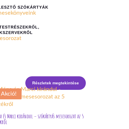
LESZTŐ SZÓKÁRTYÁK
 TESTRÉSZEKRŐL,
KSZERVEKRŐL
Részletek megtekintése
Akció!
 és Marci kirándul – szókártyás mesesorozat az 5
ékről