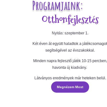
Programjaink:
Otthonfejlesztés
Nyitás: szeptember 1.
Két éven át együtt haladtok a játékcsomago
segítségével az évszakokkal.
Minden napra fejlesztő játék 10-15 percben
havonta új kiadvány.
Látványos eredmények már heteken belül.
Megnézem Most