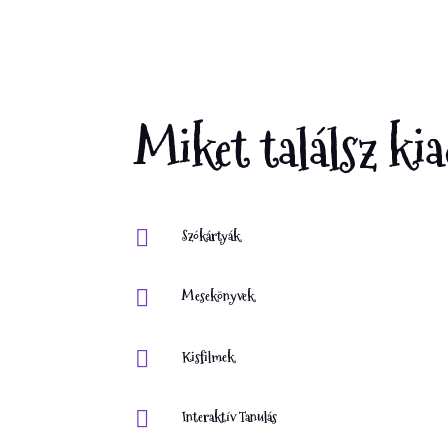
Miket találsz k

Szókártyák

Mesekönyvek

Kisfilmek

Interaktív Tanulás