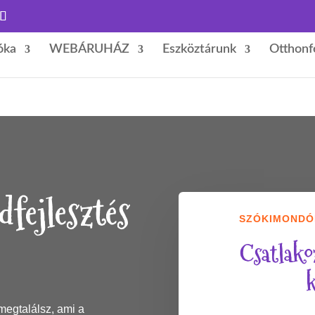
óka
WEBÁRUHÁZ
Eszköztárunk
Otthonf
dfejlesztés
SZÓKIMONDÓK
Csatlako
k
gtalálsz, ami a