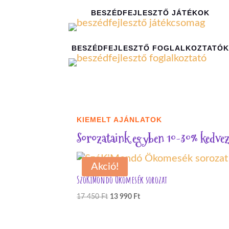
BESZÉDFEJLESZTŐ JÁTÉKOK
BESZÉDFEJLESZTŐ FOGLALKOZTATÓK
KIEMELT AJÁNLATOK
Sorozataink egyben 10-30% kedve
Akció!
SzóKiMondó Ökomesék sorozat
Original
Current
17 450
Ft
13 990
Ft
price
price
was:
is: