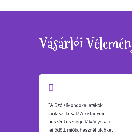
39
29
170 Ft.
490 Ft.
Vásárlói Vélemé

"A SzóKiMondóka játékok
fantasztikusak! A kislányom
beszédkészsége látványosan
fejlődött, mióta használjuk őket."