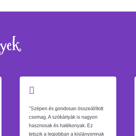
102
79
970 Ft.
990 Ft.
nyek

"Szépen és gondosan összeállított
csomag. A szókártyák is nagyon
hasznosak és hatékonyak. Ez
tetszik a legjobban a kislányomnak