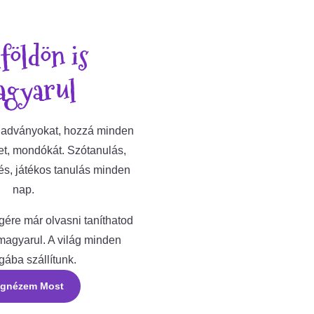
földön is
gyarul
kiadványokat, hozzá minden
et, mondókát. Szótanulás,
és, játékos tanulás minden
nap.
ére már olvasni taníthatod
agyarul. A világ minden
gába szállítunk.
gnézem Most