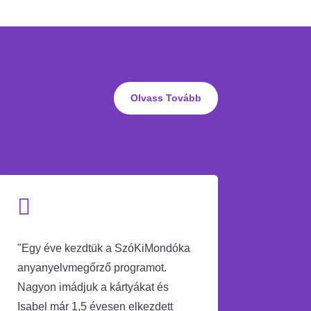
Olvass Tovább

"
Egy éve kezdtük a SzóKiMondóka
anyanyelvmegőrző programot.
Nagyon imádjuk a kártyákat és
Isabel már 1,5 évesen elkezdett