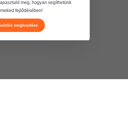
 tapasztald meg, hogyan segíthetünk
rmeked fejlődésében!
ásárlás megkezdése