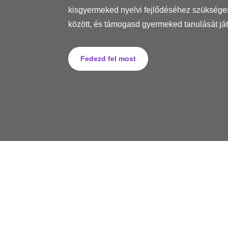
kisgyermeked nyelvi fejlődéséhez szüksége
között, és támogasd gyermeked tanulását já
Fedezd fel most