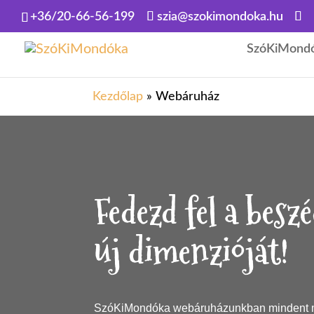
+36/20-66-56-199
szia@szokimondoka.hu
SzóKiMond
Kezdőlap
»
Webáruház
Fedezd fel a beszé
új dimenzióját!
SzóKiMondóka webáruházunkban mindent me