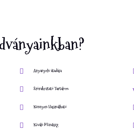
iadványainkban?

Anyanyelv átadása

Szórakoztató Tartalom

Könnyen Használható

Kiváló Minőség