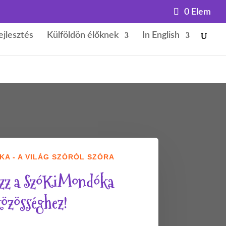
0 Elem
ejlesztés
Külföldön élőknek
In English
A - A VILÁG SZÓRÓL SZÓRA
zz a SzóKiMondóka
özösséghez!