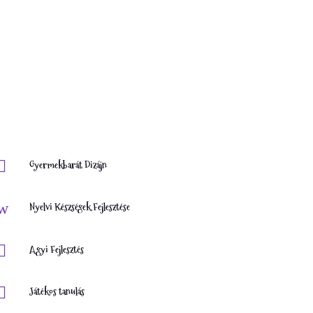

Gyermekbarát Dizájn
w
Nyelvi Készségek Fejlesztése

Agyi Fejlesztés

Játékos tanulás