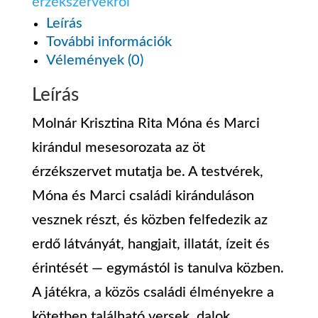
mesesorozat
érzékszervekről
Leírás
az
További információk
5
Vélemények (0)
érzékről
Leírás
mennyiség
Molnár Krisztina Rita Móna és Marci
kirándul mesesorozata az öt
érzékszervet mutatja be. A testvérek,
Móna és Marci családi kiránduláson
vesznek részt, és közben felfedezik az
erdő látványát, hangjait, illatát, ízeit és
érintését ― egymástól is tanulva közben.
A játékra, a közös családi élményekre a
kötetben található versek, dalok,