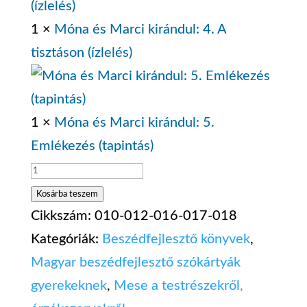
1 ×
Móna és Marci kirándul: 4. A
tisztáson (ízlelés)
1 ×
Móna és Marci kirándul: 5.
Emlékezés (tapintás)
Móna
és
Kosárba teszem
Marci
Cikkszám:
010-012-016-017-018
kirándul
Kategóriák:
Beszédfejlesztő könyvek
,
-
Magyar beszédfejlesztő szókártyák
szókártyás
gyerekeknek
,
Mese a testrészekről,