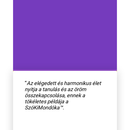
“
Az elégedett és harmonikus élet
nyitja a tanulás és az öröm
összekapcsolása, ennek a
tökéletes példája a
SzóKiMondóka™.