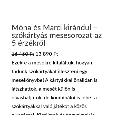
Móna és Marci kirándul –
szókártyás mesesorozat az
5 érzékről
Original
Current
16 450
Ft
13 890
Ft
price
price
Ezekre a mesékre kitaláltuk, hogyan
was:
is:
tudunk szókártyákat illeszteni egy
16
13
mesekönyvbe! A kártyákkal önállóan is
450 Ft.
890 Ft.
játszhattok, a mesét külön is
olvashatjátok, de kombinálni is lehet a
szókártyákkal való játékot a közös