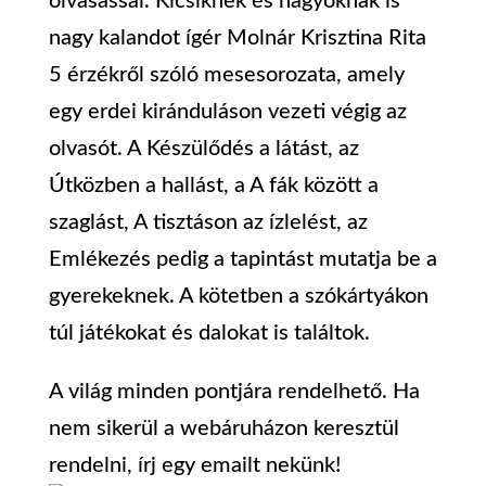
olvasással. Kicsiknek és nagyoknak is
nagy kalandot ígér Molnár Krisztina Rita
5 érzékről szóló mesesorozata, amely
egy erdei kiránduláson vezeti végig az
olvasót. A Készülődés a látást, az
Útközben a hallást, a A fák között a
szaglást, A tisztáson az ízlelést, az
Emlékezés pedig a tapintást mutatja be a
gyerekeknek. A kötetben a szókártyákon
túl játékokat és dalokat is találtok.
A világ minden pontjára rendelhető. Ha
nem sikerül a webáruházon keresztül
rendelni, írj egy emailt nekünk!