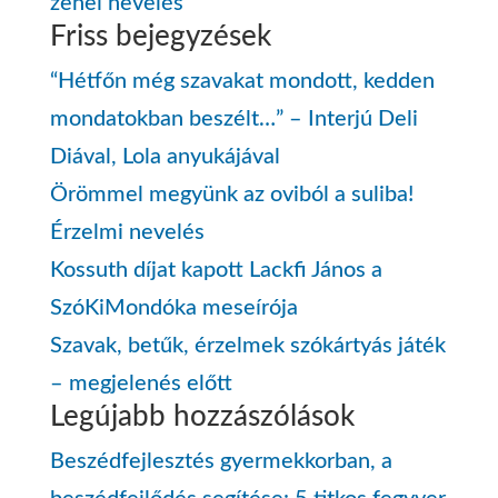
zenei nevelés
Friss bejegyzések
“Hétfőn még szavakat mondott, kedden
mondatokban beszélt…” – Interjú Deli
Diával, Lola anyukájával
Örömmel megyünk az oviból a suliba!
Érzelmi nevelés
Kossuth díjat kapott Lackfi János a
SzóKiMondóka meseírója
Szavak, betűk, érzelmek szókártyás játék
– megjelenés előtt
Legújabb hozzászólások
Beszédfejlesztés gyermekkorban, a