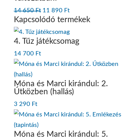
Original
Current
14 650
Ft
11 890
Ft
Kapcsolódó termékek
price
price
was:
is:
4. Tűz játékcsomag
14
11
650 Ft.
890 Ft.
14 700
Ft
Móna és Marci kirándul: 2.
Útközben (hallás)
3 290
Ft
Móna és Marci kirándul: 5.