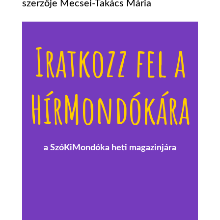
szerzője
Mecsei-Takács Mária
Iratkozz fel a
HírMondókára
a SzóKiMondóka heti magazinjára