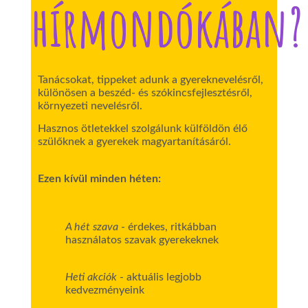
hírmondókában?
Tanácsokat, tippeket adunk a gyereknevelésről,
különösen a beszéd- és szókincsfejlesztésről,
környezeti nevelésről.
Hasznos ötletekkel szolgálunk külföldön élő
szülőknek a gyerekek magyartanításáról.
Ezen kívül minden héten:
A hét szava
- érdekes, ritkábban
használatos szavak gyerekeknek
Heti akciók
- aktuális legjobb
kedvezményeink