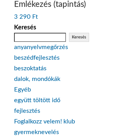
Emlékezés (tapintás)
3 290
Ft
Keresés
Keresés
anyanyelvmegőrzés
beszédfejlesztés
beszoktatás
dalok, mondókák
Egyéb
együtt töltött idő
fejlesztés
Foglalkozz velem! klub
gyermeknevelés