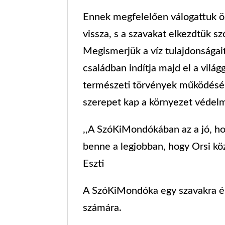
Ennek megfelelően válogattuk ö
vissza, s a szavakat elkezdtük szó
Megismerjük a víz tulajdonságait,
családban indítja majd el a világ
természeti törvények működé
szerepet kap a környezet védelme,
,,A SzóKiMondókában az a jó, hog
benne a legjobban, hogy Orsi kö
Eszti
A SzóKiMondóka egy szavakra épü
számára.