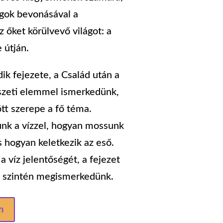
agok bevonásával a
 őket körülvevő világot: a
 útján.
ik fejezete, a Család után a
szeti elemmel ismerkedünk,
ött szerepe a fő téma.
nk a vízzel, hogyan mossunk
s hogyan keletkezik az eső.
a víz jelentőségét, a fejezet
el szintén megismerkedünk.
m