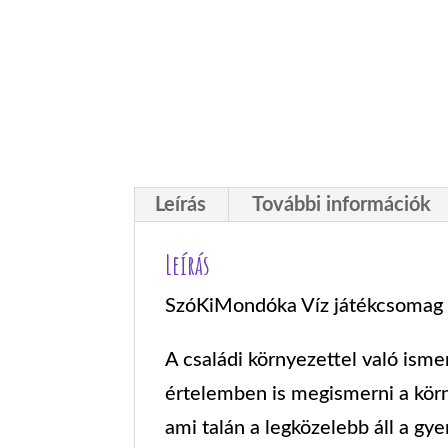
Leírás
További információk
Leírás
SzóKiMondóka Víz játékcsomag – 
A családi környezettel való ismer
értelemben is megismerni a körn
ami talán a legközelebb áll a gy