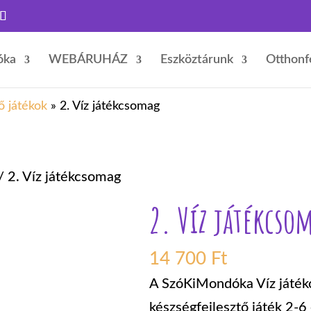
óka
WEBÁRUHÁZ
Eszköztárunk
Otthonf
ő játékok
»
2. Víz játékcsomag
/ 2. Víz játékcsomag
2. Víz játékcso
14 700
Ft
A SzóKiMondóka Víz játékc
készségfejlesztő játék 2-