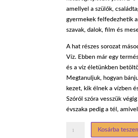
amellyel a szülők, családt
gyermekek felfedezhetik az
szavak, dalok, film és mese
A hat részes sorozat másod
Víz. Ebben már egy termé
és a víz életünkben betölt
Megtanuljuk, hogyan bánju
kezet, kik élnek a vízben é
Szóról szóra vesszük végig 
évszaka pedig a tél, amiv
2.
Kosárba tesze
Víz