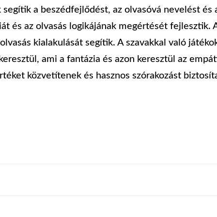
gítik a beszédfejlődést, az olvasóvá nevelést és a
át és az olvasás logikájának megértését fejlesztik.
 olvasás kialakulását segítik. A szavakkal való játéko
keresztül, ami a fantázia és azon keresztül az empáti
éket közvetítenek és hasznos szórakozást biztosít