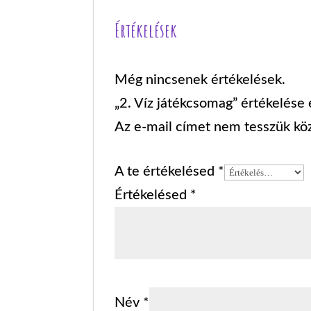
Értékelések
Még nincsenek értékelések.
„2. Víz játékcsomag” értékelése 
Az e-mail címet nem tesszük kö
A te értékelésed
*
Értékelésed
*
Név
*