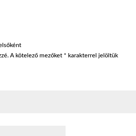
elsőként
zzé.
A kötelező mezőket
*
karakterrel jelöltük