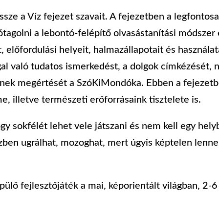
ssze a Víz fejezet szavait. A fejezetben a legfonto
tagolni a lebontó-felépítő olvasástanítási módszer
 előfordulási helyeit, halmazállapotait és használat
gal való tudatos ismerkedést, a dolgok címkézését, 
sének megértését a SzóKiMondóka. Ebben a fejezet
 illetve természeti erőforrásaink tisztelete is.
y sokfélét lehet vele játszani és nem kell egy helyb
zben ugrálhat, mozoghat, mert úgyis képtelen lenne
lő fejlesztőjáték a mai, képorientált világban, 2-