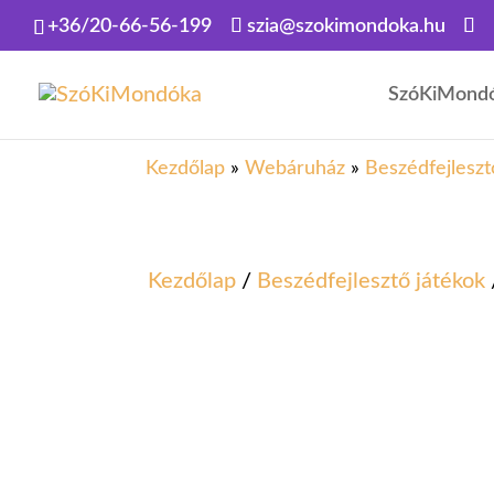
+36/20-66-56-199
szia@szokimondoka.hu
SzóKiMond
Kezdőlap
»
Webáruház
»
Beszédfejleszt
Kezdőlap
/
Beszédfejlesztő játékok