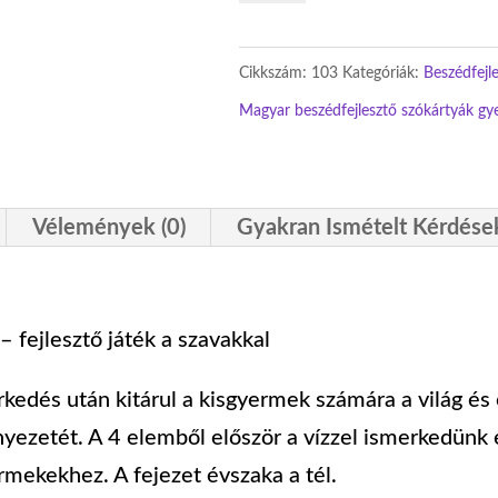
játékcsomag
mennyiség
Cikkszám:
103
Kategóriák:
Beszédfejl
Magyar beszédfejlesztő szókártyák gy
Vélemények (0)
Gyakran Ismételt Kérdése
fejlesztő játék a szavakkal
kedés után kitárul a kisgyermek számára a világ és
yezetét. A 4 elemből először a vízzel ismerkedün
ermekekhez. A fejezet évszaka a tél.