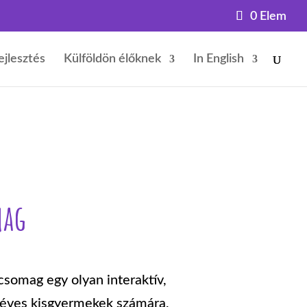
0 Elem
ejlesztés
Külföldön élőknek
In English
mag
somag egy olyan interaktív,
6 éves kisgyermekek számára,