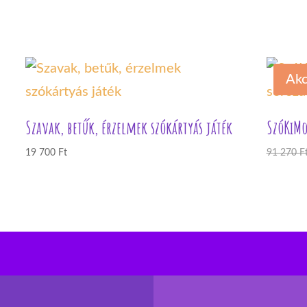
Akc
Szavak, betűk, érzelmek szókártyás játék
SzóKiMo
19 700
Ft
91 270
F