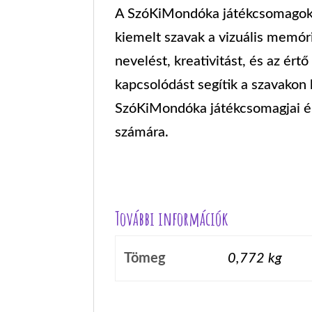
A SzóKiMondóka játékcsomagok se
kiemelt szavak a vizuális memóri
nevelést, kreativitást, és az értő
kapcsolódást segítik a szavakon 
SzóKiMondóka játékcsomagjai ért
számára.
További információk
Tömeg
0,772 kg