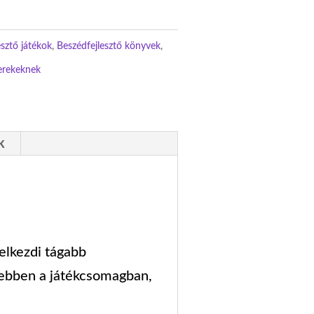
esztő játékok
,
Beszédfejlesztő könyvek
,
erekeknek
k
 elkezdi tágabb
k ebben a játékcsomagban,