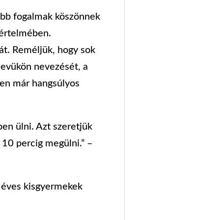
sabb fogalmak köszönnek
 értelmében.
át. Reméljük, hogy sok
nevükön nevezését, a
ben már hangsúlyos
en ülni. Azt szeretjük
 10 percig megülni.” –
6 éves kisgyermekek