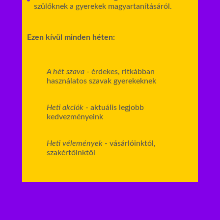
szülőknek a gyerekek magyartanításáról.
Ezen kívül minden héten:
A hét szava
- érdekes, ritkábban
használatos szavak gyerekeknek
Heti akciók
- aktuális legjobb
kedvezményeink
Heti vélemények
- vásárlóinktól,
szakértőinktől