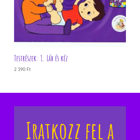
Testrészek: 1. Láb és kéz
2 390
Ft
Iratkozz fel a