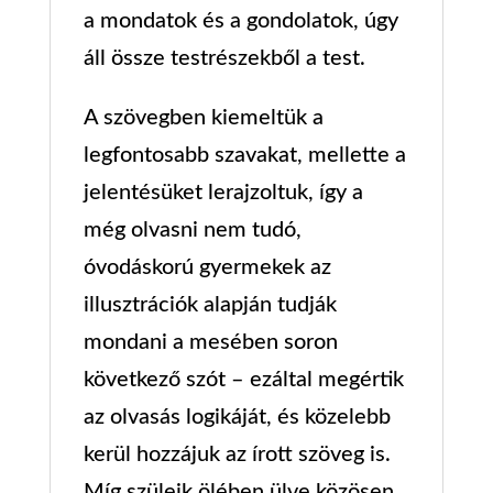
a mondatok és a gondolatok, úgy
áll össze testrészekből a test.
A szövegben kiemeltük a
legfontosabb szavakat, mellette a
jelentésüket lerajzoltuk, így a
még olvasni nem tudó,
óvodáskorú gyermekek az
illusztrációk alapján tudják
mondani a mesében soron
következő szót – ezáltal megértik
az olvasás logikáját, és közelebb
kerül hozzájuk az írott szöveg is.
Míg szüleik ölében ülve közösen