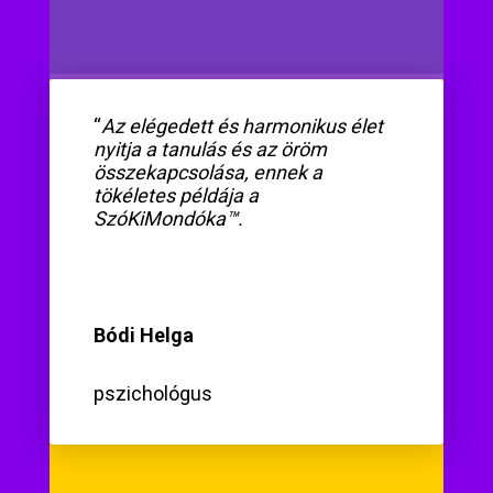
“
Az elégedett és harmonikus élet
nyitja a tanulás és az öröm
összekapcsolása, ennek a
tökéletes példája a
SzóKiMondóka™.
Bódi Helga
pszichológus