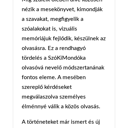
nézik a mesekönyvet, kimondják
a szavakat, megfigyelik a
szóalakokat is, vizuális
memóriájuk fejlődik, készülnek az
olvasásra. Ez a rendhagyó
tördelés a SzóKiMondóka
olvasóvá nevelő módszertanának
fontos eleme. A mesében
szereplő kérdéseket
megválaszolva személyes
élménnyé válik a közös olvasás.
A történeteket már ismert és új