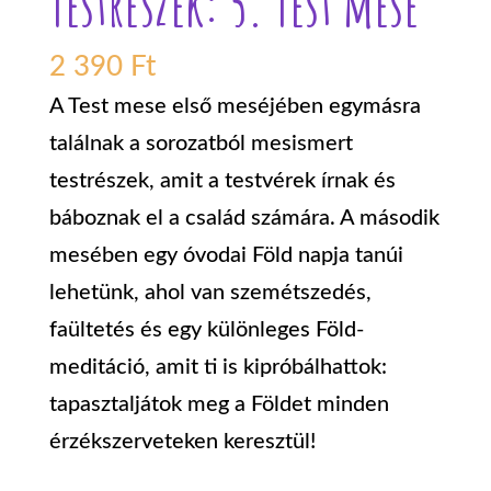
Testrészek: 5. Test mese
2 390
Ft
A Test mese első meséjében egymásra
találnak a sorozatból mesismert
testrészek, amit a testvérek írnak és
báboznak el a család számára. A második
mesében egy óvodai Föld napja tanúi
lehetünk, ahol van szemétszedés,
faültetés és egy különleges Föld-
meditáció, amit ti is kipróbálhattok:
tapasztaljátok meg a Földet minden
érzékszerveteken keresztül!