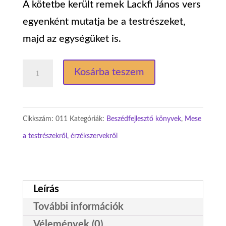
A kötetbe került remek Lackfi János vers
egyenként mutatja be a testrészeket,
majd az egységüket is.
Testrészek:
Kosárba teszem
5.
Test
mese
Cikkszám:
011
Kategóriák:
Beszédfejlesztő könyvek
,
Mese
mennyiség
a testrészekről, érzékszervekről
Leírás
További információk
Vélemények (0)