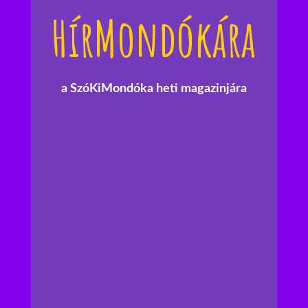
HírMondókára
a SzóKiMondóka heti magazinjára