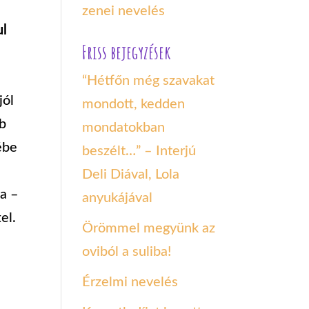
zenei nevelés
ul
Friss bejegyzések
“Hétfőn még szavakat
jól
mondott, kedden
áb
mondatokban
ébe
beszélt…” – Interjú
Deli Diával, Lola
ba –
anyukájával
el.
Örömmel megyünk az
oviból a suliba!
Érzelmi nevelés