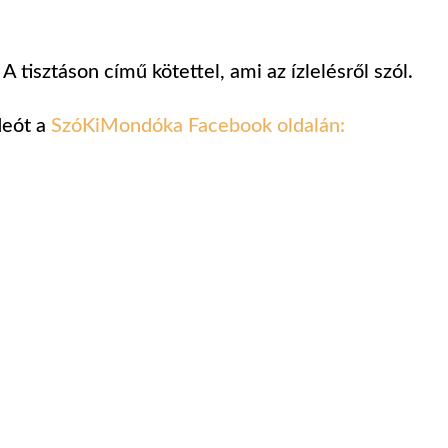
A tisztáson című kötettel, ami az ízlelésről szól.
deót a
SzóKiMondóka Facebook oldalán: