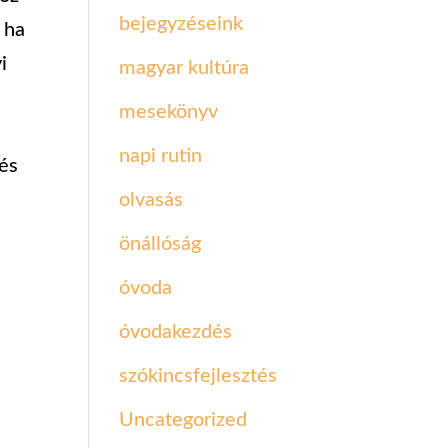
bejegyzéseink
 ha
i
magyar kultúra
mesekönyv
napi rutin
 és
olvasás
önállóság
óvoda
óvodakezdés
szókincsfejlesztés
Uncategorized