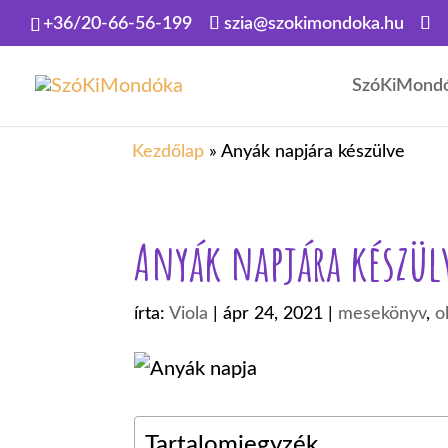
+36/20-66-56-199
szia@szokimondoka.hu
SzóKiMond
Kezdőlap
»
Anyák napjára készülve
Anyák napjára készül
írta:
Viola
|
ápr 24, 2021
|
mesekönyv
,
o
Tartalomjegyzék