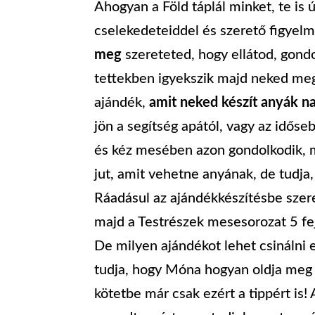
Ahogyan a Föld táplál minket, te i
cselekedeteiddel és szerető figyelm
meg
szereteted, hogy ellátod, gond
tettekben igyekszik majd neked meg
ajándék,
amit neked készít anyák na
jön a segítség apától, vagy az idős
és kéz mesében azon gondolkodik, 
jut, amit vehetne anyának, de tudja, 
Ráadásul az ajándékkészítésbe szer
majd a Testrészek mesesorozat 5 fej
De milyen ajándékot lehet csinálni 
tudja, hogy Móna hogyan oldja meg
kötetbe már csak ezért a tippért is!