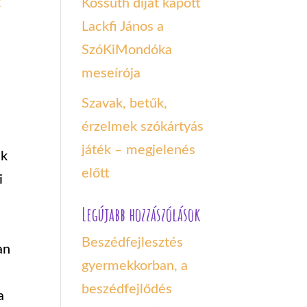
k
Kossuth díjat kapott
Lackfi János a
SzóKiMondóka
meseírója
Szavak, betűk,
érzelmek szókártyás
játék – megjelenés
ek
előtt
i
Legújabb hozzászólások
Beszédfejlesztés
an
gyermekkorban, a
beszédfejlődés
a