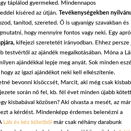
s úgy táplálod gyermeked. Mindennapos
eddel kíséred az útján.
Tevékenységekben nyilván
ozod, tanítod, szereted.
Ő is ugyanígy szavakban és
mutatni, hogy mennyire fontos vagy neki. Egy apró
pjára,
kifejezi szeretetét irányodban. Ehhez persze 
ebb testvértől az ajándék megalkotásában. Móna a L
milyen ajándékkal lepje meg anyát. Sok minden esz
hogy az igazi ajándékot neki kell elkészítenie.
etné bevonni kisöccsét, Marcit, aki még csak kisba
ezete során nő fel, kb. fél évet minden újabb kötett
egy kisbabával közösen? Aki olvasta a mesét, az már
 ezt a kérdést. Mindenképp érdemes belenézni a
 A
Láb és kéz kötetből
már csak néhány darabunk