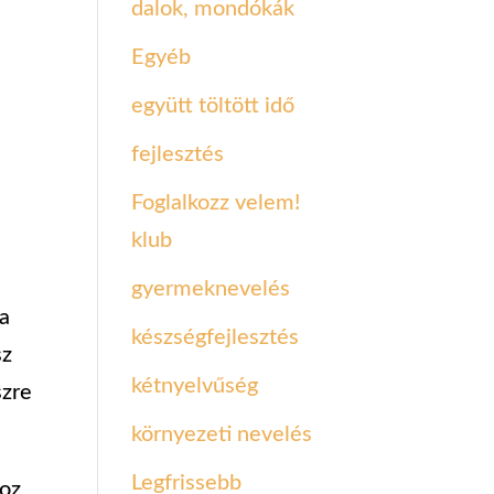
dalok, mondókák
Egyéb
együtt töltött idő
fejlesztés
Foglalkozz velem!
klub
gyermeknevelés
ja
készségfejlesztés
sz
kétnyelvűség
szre
környezeti nevelés
Legfrissebb
hoz