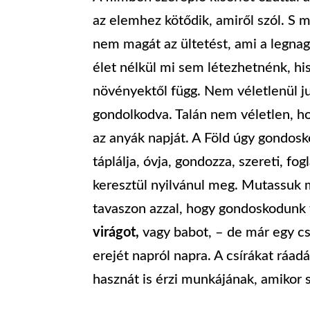
az elemhez kötődik, amiről szól. S 
nem magát az ültetést, ami a legna
élet nélkül mi sem létezhetnénk, hi
növényektől függ. Nem véletlenül j
gondolkodva. Talán nem véletlen, h
az anyák napját. A Föld úgy gondos
táplálja, óvja, gondozza, szereti, fo
keresztül nyilvánul meg. Mutassuk m
tavaszon azzal, hogy gondoskodunk
virágot,
vagy babot, – de már egy c
erejét napról napra. A csírákat ráad
hasznát is érzi munkájának, amikor 