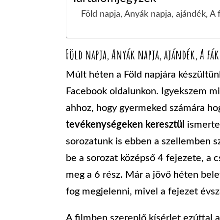
Föld napja, Anyák napja, ajándék, A 
Föld napja, Anyák napja, ajándék, A fák
Múlt héten a Föld napjára készültün
Facebook oldalunkon. Igyekszem mi
ahhoz, hogy gyermeked számára hog
tevékenységeken keresztül
ismerte
sorozatunk is ebben a szellemben sz
be a sorozat középső 4 fejezete, a c
meg a 6 rész. Már a jövő héten bele
fog megjelenni, mivel a fejezet évsz
A filmben szereplő kísérlet ezúttal 