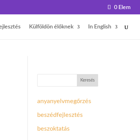
0 Elem
ejlesztés
Külföldön élőknek
In English
Keresés
anyanyelvmegőrzés
beszédfejlesztés
beszoktatás