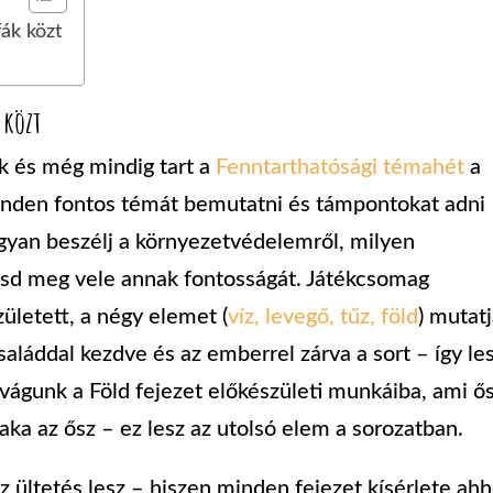
fák közt
 közt
k és még mindig tart a
Fenntarthatósági témahét
a
nden fontos témát bemutatni és támpontokat adni
yan beszélj a környezetvédelemről, milyen
sd meg vele annak fontosságát. Játékcsomag
ületett, a négy elemet (
víz,
levegő,
tűz,
föld
) mutat
saláddal kezdve és az emberrel zárva a sort – így le
vágunk a Föld fejezet előkészületi munkáiba, ami ő
aka az ősz – ez lesz az utolsó elem a sorozatban.
az ültetés lesz – hiszen minden fejezet kísérlete ah