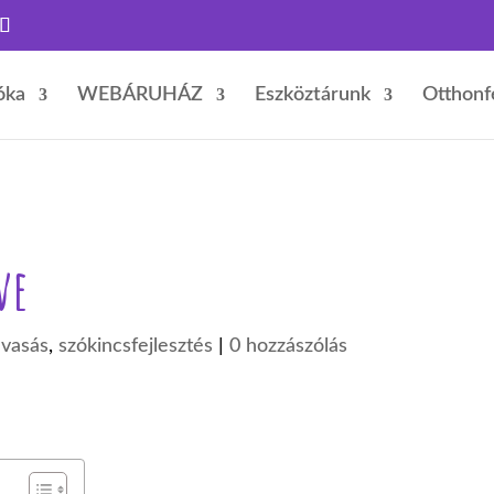
óka
WEBÁRUHÁZ
Eszköztárunk
Otthonf
ve
lvasás
,
szókincsfejlesztés
|
0 hozzászólás