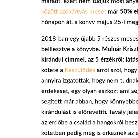
maradt, ezért nem tudjuk most anyá
között szókártyás mesét
már
50% e
hónapon át, a könyv május 25-i meg
2018-ban egy újabb 5 részes meses
beillesztve a könyvbe.
Molnár Kriszt
kirándul címmel, az 5 érzékről: látás,
kötete a
Készülődés
arról szól, hog
annyira izgatottak, hogy nem tudna
érdekeset, egy olyan eszközt ami
se
segített már abban, hogy könnyebbe
kirándulást is előrevetíti. Tavaly j
az erdőbe a család a hangokról besz
kötetben pedig meg is érkeznek az e