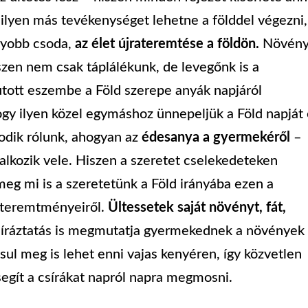
milyen más tevékenységet lehetne a földdel végezni,
gyobb csoda,
az élet újrateremtése a földön.
Növény
szen nem csak táplálékunk, de levegőnk is a
utott eszembe a Föld szerepe anyák napjáról
ogy ilyen közel egymáshoz ünnepeljük a Föld napját
kodik rólunk, ahogyan az
édesanya a gyermekéről
–
glalkozik vele. Hiszen a szeretet cselekedeteken
eg mi is a szeretetünk a Föld irányába ezen a
 teremtményeiről.
Ültessetek saját növényt, fát,
síráztatás is megmutatja gyermekednek a növények
ásul meg is lehet enni vajas kenyéren, így közvetlen
segít a csírákat napról napra megmosni.