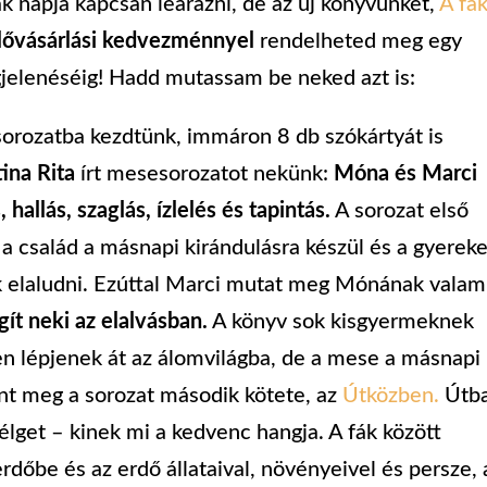
k napja kapcsán leárazni, de az új könyvünket,
A fá
lővásárlási kedvezménnyel
rendelheted meg egy
jelenéséig! Hadd mutassam be neked azt is:
orozatba kezdtünk, immáron 8 db szókártyát is
ina Rita
írt mesesorozatot nekünk:
Móna és Marci
 hallás, szaglás, ízlelés és tapintás.
A sorozat első
y a család a másnapi kirándulásra készül és a gyerek
k elaludni. Ezúttal Marci mutat meg Mónának valam
gít neki az elalvásban.
A könyv sok kisgyermeknek
n lépjenek át az álomvilágba, de a mese a másnapi
elent meg a sorozat második kötete, az
Útközben.
Útb
élget – kinek mi a kedvenc hangja. A fák között
rdőbe és az erdő állataival, növényeivel és persze, 