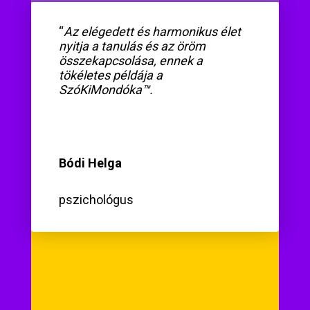
“
Az elégedett és harmonikus élet
nyitja a tanulás és az öröm
összekapcsolása, ennek a
tökéletes példája a
SzóKiMondóka™.
Bódi Helga
pszichológus