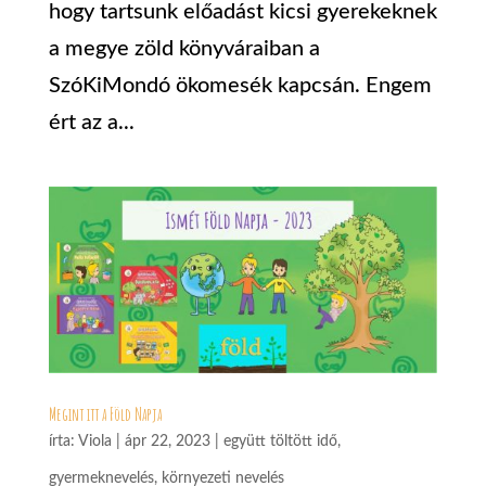
hogy tartsunk előadást kicsi gyerekeknek
a megye zöld könyváraiban a
SzóKiMondó ökomesék kapcsán. Engem
ért az a...
Megint itt a Föld Napja
írta:
Viola
|
ápr 22, 2023
|
együtt töltött idő
,
gyermeknevelés
,
környezeti nevelés