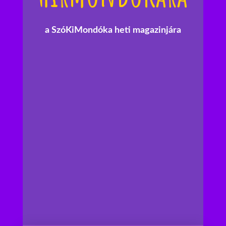
a SzóKiMondóka heti magazinjára