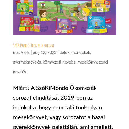
SzóKiMondó Ökomesék sorozat
írta:
Viola
|
aug 12, 2023
|
dalok, mondókák
,
gyermeknevelés
,
környezeti nevelés
,
mesekönyv
,
zenei
nevelés
Miért? A SzóKiMondó Ökomesék
sorozat elindítását 2019-ben az
indokolta, hogy nem találtunk olyan
mesekönyvet, vagy sorozatot a hazai
gyerekkönyvek palettáján, ami amellett,