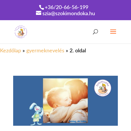
+36/20-66-56-199
szia@szokimondoka.hu
Kezdőlap
»
gyermeknevelés
»
2. oldal