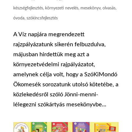
készségfejlesztés
,
környezeti nevelés
,
mesekönyv
,
olvasás
,
óvoda
,
szókincsfejlesztés
A Víz napjára megrendezett
rajzpályázatunk sikerén felbuzdulva,
májusban hirdettük meg azt a
környezetvédelmi rajpályázatot,
amelynek célja volt, hogy a SzóKiMondó
Ökomesék sorozatunk utolsó kötetébe, a
közlekedésről szóló Jönni-menni-
lélegezni szókártyás mesekönyvbe...