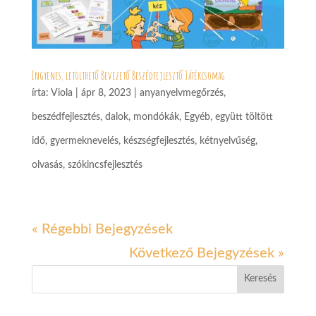
Ingyenes, letölthető Bevezető Beszédfejlesztő Játékcsomag
írta:
Viola
|
ápr 8, 2023
|
anyanyelvmegőrzés
,
beszédfejlesztés
,
dalok, mondókák
,
Egyéb
,
együtt töltött
idő
,
gyermeknevelés
,
készségfejlesztés
,
kétnyelvűség
,
olvasás
,
szókincsfejlesztés
« Régebbi Bejegyzések
Következő Bejegyzések »
Keresés