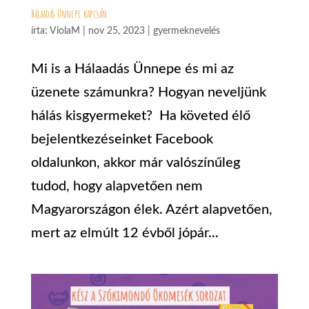
Hálaadás Ünnepe kapcsán
írta:
ViolaM
|
nov 25, 2023
|
gyermeknevelés
Mi is a Hálaadás Ünnepe és mi az
üzenete számunkra? Hogyan neveljünk
hálás kisgyermeket? Ha követed élő
bejelentkezéseinket Facebook
oldalunkon, akkor már valószínűleg
tudod, hogy alapvetően nem
Magyarországon élek. Azért alapvetően,
mert az elmúlt 12 évből jópár...