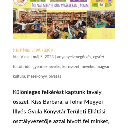
Bejárta Tolnát a SzóKiMondóka
írta:
Viola
|
máj 5, 2023
|
anyanyelvmegőrzés
,
együtt
töltött idő
,
gyermeknevelés
,
környezeti nevelés
,
magyar
kultúra
,
mesekönyv
,
olvasás
Különleges felkérést kaptunk tavaly
ősszel. Kiss Barbara, a Tolna Megyei
Illyés Gyula Könyvtár Területi Ellátási
osztályvezetője azzal hívott fel minket,