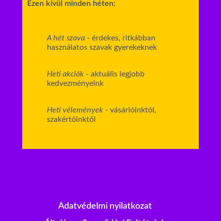
Ezen kívül minden héten:
A hét szava
- érdekes, ritkábban
használatos szavak gyerekeknek
Heti akciók
- aktuális legjobb
kedvezményeink
Heti vélemények
- vásárlóinktól,
szakértőinktől
Adatvédelmi nyilatkozat