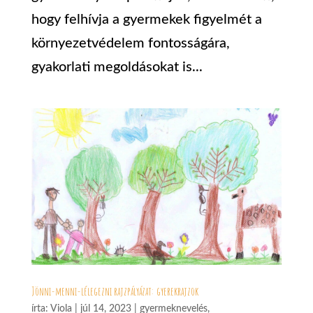
hogy felhívja a gyermekek figyelmét a
környezetvédelem fontosságára,
gyakorlati megoldásokat is...
Jönni-menni-lélegezni rajzpályázat: gyerekrajzok
írta:
Viola
|
júl 14, 2023
|
gyermeknevelés
,