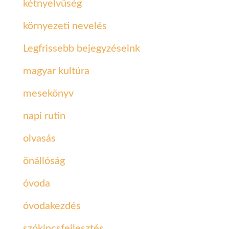
kétnyelvűség
környezeti nevelés
Legfrissebb bejegyzéseink
magyar kultúra
mesekönyv
napi rutin
olvasás
önállóság
óvoda
óvodakezdés
szókincsfejlesztés