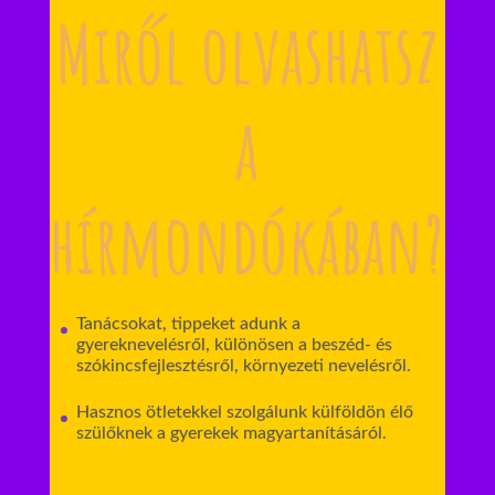
Miről olvashatsz
a
hírmondókában?
Tanácsokat, tippeket adunk a
gyereknevelésről, különösen a beszéd- és
szókincsfejlesztésről, környezeti nevelésről.
Hasznos ötletekkel szolgálunk külföldön élő
szülőknek a gyerekek magyartanításáról.