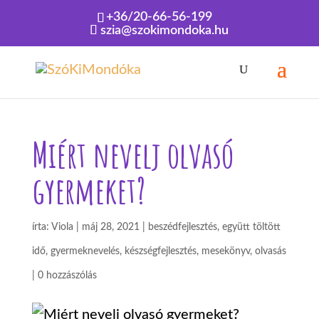
+36/20-66-56-199
szia@szokimondoka.hu
Kezdőlap
»
Miért nevelj olvasó gyermeket?
Miért nevelj olvasó
gyermeket?
írta:
Viola
|
máj 28, 2021
|
beszédfejlesztés
,
együtt töltött
idő
,
gyermeknevelés
,
készségfejlesztés
,
mesekönyv
,
olvasás
|
0 hozzászólás