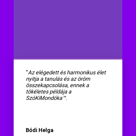
“
Az elégedett és harmonikus élet
nyitja a tanulás és az öröm
összekapcsolása, ennek a
tökéletes példája a
SzóKiMondóka™.
Bódi Helga