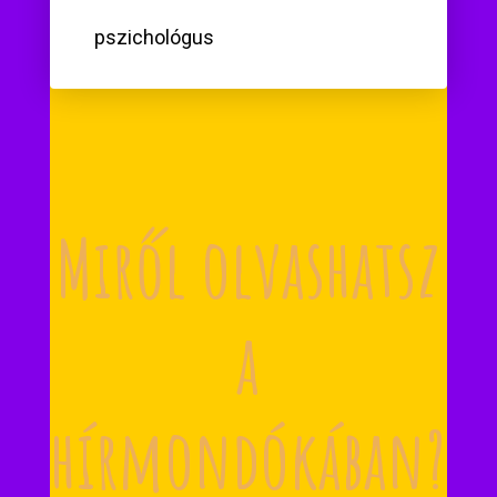
pszichológus
Miről olvashatsz
a
hírmondókában?