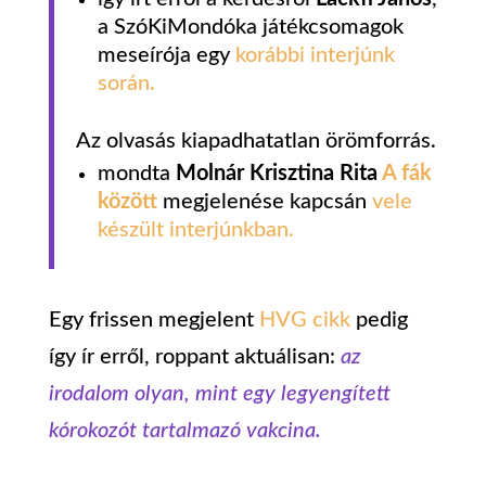
a SzóKiMondóka játékcsomagok
meseírója egy
korábbi interjúnk
során.
Az olvasás kiapadhatatlan örömforrás.
mondta
Molnár Krisztina Rita
A fák
között
megjelenése kapcsán
vele
készült interjúnkban.
Egy frissen megjelent
HVG cikk
pedig
így ír erről, roppant aktuálisan:
az
irodalom olyan, mint egy legyengített
kórokozót tartalmazó vakcina.