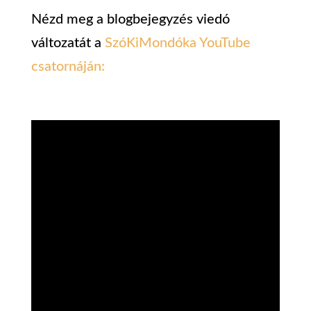
Nézd meg a blogbejegyzés viedó
változatát a
SzóKiMondóka YouTube
csatornáján: