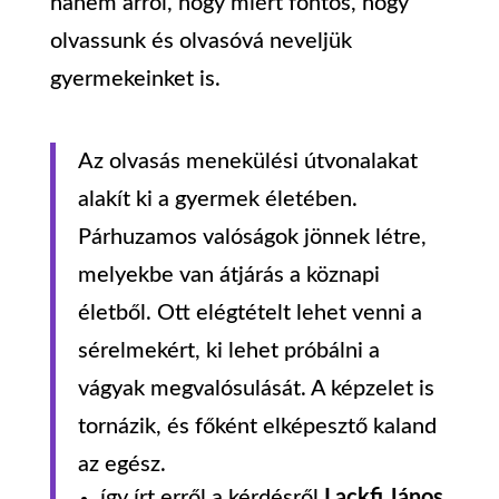
hanem arról, hogy miért fontos, hogy
olvassunk és olvasóvá neveljük
gyermekeinket is.
Az olvasás menekülési útvonalakat
alakít ki a gyermek életében.
Párhuzamos valóságok jönnek létre,
melyekbe van átjárás a köznapi
életből. Ott elégtételt lehet venni a
sérelmekért, ki lehet próbálni a
vágyak megvalósulását. A képzelet is
tornázik, és főként elképesztő kaland
az egész.
így írt erről a kérdésről
Lackfi János
,