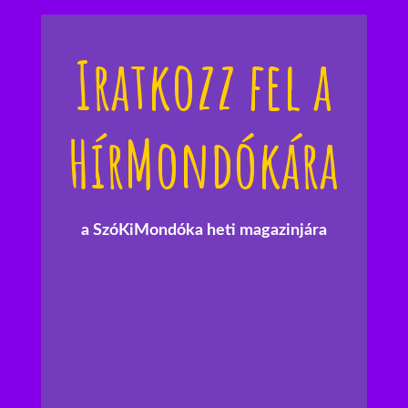
Iratkozz fel a
HírMondókára
a SzóKiMondóka heti magazinjára