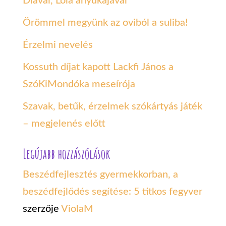
Diával, Lola anyukájával
Örömmel megyünk az oviból a suliba!
Érzelmi nevelés
Kossuth díjat kapott Lackfi János a
SzóKiMondóka meseírója
Szavak, betűk, érzelmek szókártyás játék
– megjelenés előtt
Legújabb hozzászólások
Beszédfejlesztés gyermekkorban, a
beszédfejlődés segítése: 5 titkos fegyver
szerzője
ViolaM