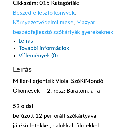
Barátom,
Cikkszám:
015
Kategóriák:
a
Beszédfejlesztő könyvek
,
fa
Környezetvédelmi mese
,
Magyar
mennyiség
beszédfejlesztő szókártyák gyerekeknek
Leírás
További információk
Vélemények (0)
Leírás
Miller-Ferjentsik Viola: SzóKiMondó
Ökomesék ― 2. rész: Barátom, a fa
52 oldal
befűzött 12 perforált szókártyával
játékötletekkel, dalokkal, filmekkel