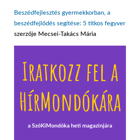
Beszédfejlesztés gyermekkorban, a
beszédfejlődés segítése: 5 titkos fegyver
szerzője
Mecsei-Takács Mária
Iratkozz fel a
HírMondókára
a SzóKiMondóka heti magazinjára