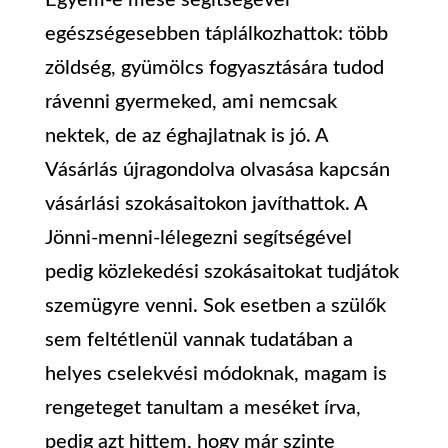
Egyem-e mese segítségével
egészségesebben táplálkozhattok: több
zöldség, gyümölcs fogyasztására tudod
rávenni gyermeked, ami nemcsak
nektek, de az éghajlatnak is jó. A
Vásárlás újragondolva olvasása kapcsán
vásárlási szokásaitokon javíthattok. A
Jönni-menni-lélegezni segítségével
pedig közlekedési szokásaitokat tudjátok
szemügyre venni. Sok esetben a szülők
sem feltétlenül vannak tudatában a
helyes cselekvési módoknak, magam is
rengeteget tanultam a meséket írva,
pedig azt hittem, hogy már szinte