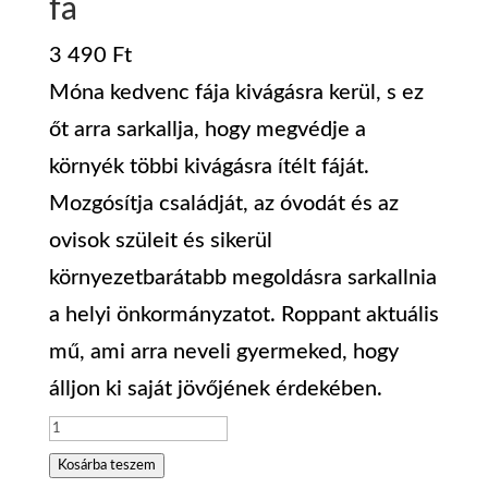
fa
3 490
Ft
Móna kedvenc fája kivágásra kerül, s ez
őt arra sarkallja, hogy megvédje a
környék többi kivágásra ítélt fáját.
Mozgósítja családját, az óvodát és az
ovisok szüleit és sikerül
környezetbarátabb megoldásra sarkallnia
a helyi önkormányzatot. Roppant aktuális
mű, ami arra neveli gyermeked, hogy
álljon ki saját jövőjének érdekében.
Ökomesék:
2.
Kosárba teszem