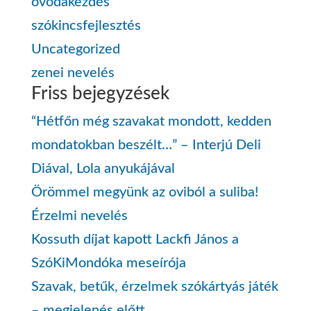
óvodakezdés
szókincsfejlesztés
Uncategorized
zenei nevelés
Friss bejegyzések
“Hétfőn még szavakat mondott, kedden
mondatokban beszélt…” – Interjú Deli
Diával, Lola anyukájával
Örömmel megyünk az oviból a suliba!
Érzelmi nevelés
Kossuth díjat kapott Lackfi János a
SzóKiMondóka meseírója
Szavak, betűk, érzelmek szókártyás játék
– megjelenés előtt