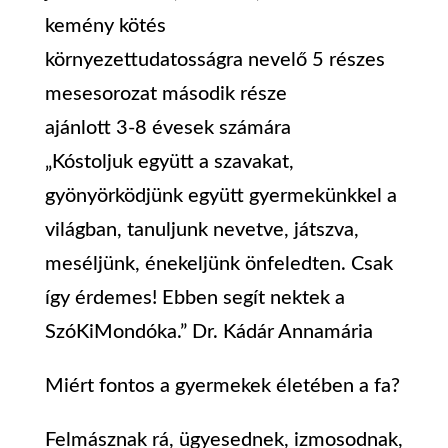
kemény kötés
környezettudatosságra nevelő 5 részes
mesesorozat második része
ajánlott 3-8 évesek számára
„Kóstoljuk együtt a szavakat,
gyönyörködjünk együtt gyermekünkkel a
világban, tanuljunk nevetve, játszva,
meséljünk, énekeljünk önfeledten. Csak
így érdemes! Ebben segít nektek a
SzóKiMondóka.” Dr. Kádár Annamária
Miért fontos a gyermekek életében a fa?
Felmásznak rá, ügyesednek, izmosodnak,