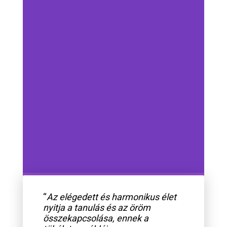
“
Az elégedett és harmonikus élet
nyitja a tanulás és az öröm
összekapcsolása, ennek a