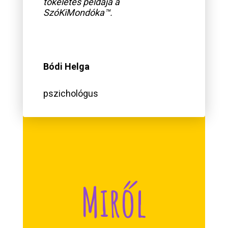
tökéletes példája a
SzóKiMondóka™.
Bódi Helga
pszichológus
Miről