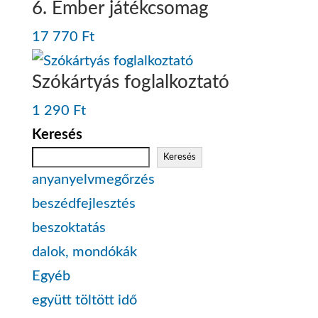
6. Ember játékcsomag
17 770
Ft
Szókártyás foglalkoztató
1 290
Ft
Keresés
Keresés
anyanyelvmegőrzés
beszédfejlesztés
beszoktatás
dalok, mondókák
Egyéb
együtt töltött idő