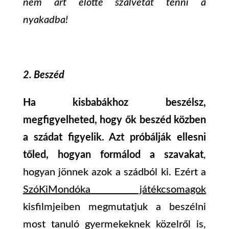
nem árt előtte szalvétát tenni a
nyakadba!
2. Beszéd
Ha kisbabákhoz beszélsz,
megfigyelheted, hogy ők beszéd közben
a szádat figyelik. Azt próbálják ellesni
tőled, hogyan formálod a szavakat
,
hogyan jönnek azok a szádból ki. Ezért a
SzóKiMondóka játékcsomagok
kisfilmjeiben megmutatjuk a beszélni
most tanuló gyermekeknek közelről is,