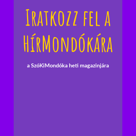
Iratkozz fel a
HírMondókára
a SzóKiMondóka heti magazinjára