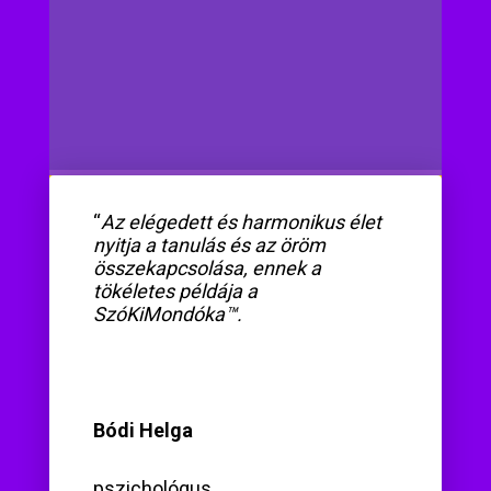
“
Az elégedett és harmonikus élet
nyitja a tanulás és az öröm
összekapcsolása, ennek a
tökéletes példája a
SzóKiMondóka™.
Bódi Helga
pszichológus