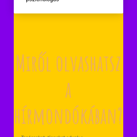
Miről olvashatsz
a
hírmondókában?