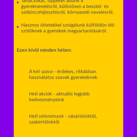
Tanácsokat, tippeket adunk a
gyereknevelésről, különösen a beszéd- és
szókincsfejlesztésről, környezeti nevelésről.
Hasznos ötletekkel szolgálunk külföldön élő
szülőknek a gyerekek magyartanításáról.
Ezen kívül minden héten:
A hét szava
- érdekes, ritkábban
használatos szavak gyerekeknek
Heti akciók
- aktuális legjobb
kedvezményeink
Heti vélemények
- vásárlóinktól,
szakértőinktől