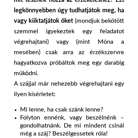
mit tesznek hozzá az érzékeléshez? Ezt
legkönnyebben úgy tudhatjátok meg, ha
vagy kiiktatjátok őket
(mondjuk bekötött
szemmel igyekeztek egy feladatot
végrehajtani) vagy (mint Móna a
mesében) csak arra az érzékszervre
hagyatkozva próbáltok meg egy darabig
működni.
A szájjal már nehezebb végrehajtani egy
ilyen kísérletet:
Mi lenne, ha csak szánk lenne?
Folyton ennénk, vagy beszélnénk –
gondolhatnánk. De mi mindent csinál
még a száj? Beszélgessetek róla!