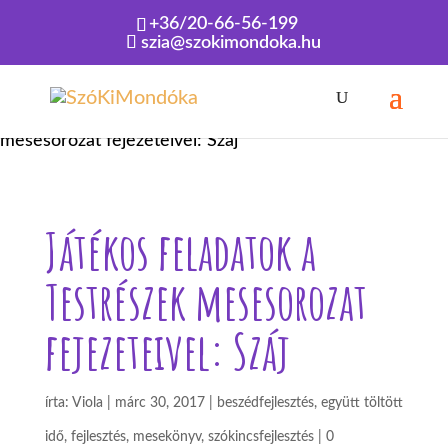
+36/20-66-56-199
szia@szokimondoka.hu
Kezdőlap
»
Játékos feladatok a Testrészek
mesesorozat fejezeteivel: Száj
Játékos feladatok a
Testrészek mesesorozat
fejezeteivel: Száj
írta:
Viola
|
márc 30, 2017
|
beszédfejlesztés
,
együtt töltött
idő
,
fejlesztés
,
mesekönyv
,
szókincsfejlesztés
|
0