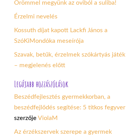
Örömmel megyünk az oviból a suliba!
Érzelmi nevelés
Kossuth díjat kapott Lackfi János a
SzóKiMondóka meseírója
Szavak, betűk, érzelmek szókártyás játék
– megjelenés előtt
Legújabb hozzászólások
Beszédfejlesztés gyermekkorban, a
beszédfejlődés segítése: 5 titkos fegyver
szerzője
ViolaM
Az érzékszervek szerepe a gyermek