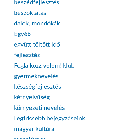
beszédfejlesztés
beszoktatás
dalok, mondókák
Egyéb
együtt töltött idő
fejlesztés
Foglalkozz velem! klub
gyermeknevelés
készségfejlesztés
kétnyelvűség
környezeti nevelés
Legfrissebb bejegyzéseink
magyar kultúra