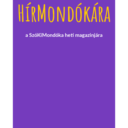
HírMondókára
a SzóKiMondóka heti magazinjára