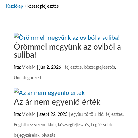
Kezdőlap
»
készségfejlesztés
Örömmel megyünk az oviból a
suliba!
írta:
ViolaM
|
jún 2, 2026
|
fejlesztés
,
készségfejlesztés
,
Uncategorized
Az ár nem egyenlő érték
írta:
ViolaM
|
szept 22, 2025
|
együtt töltött idő
,
fejlesztés
,
Foglalkozz velem! klub
,
készségfejlesztés
,
Legfrissebb
bejegyzéseink
,
olvasás