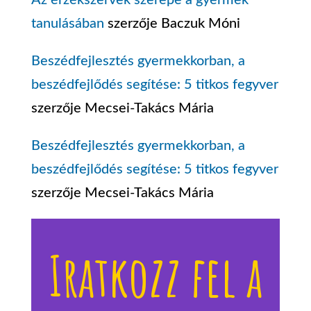
Az érzékszervek szerepe a gyermek
tanulásában
szerzője
Baczuk Móni
Beszédfejlesztés gyermekkorban, a
beszédfejlődés segítése: 5 titkos fegyver
szerzője
Mecsei-Takács Mária
Beszédfejlesztés gyermekkorban, a
beszédfejlődés segítése: 5 titkos fegyver
szerzője
Mecsei-Takács Mária
Iratkozz fel a