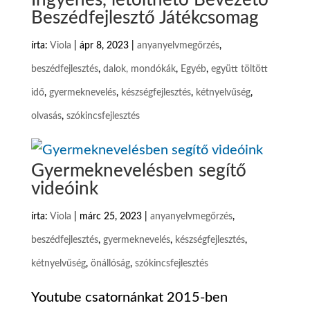
Ingyenes, letölthető Bevezető
Beszédfejlesztő Játékcsomag
írta:
Viola
|
ápr 8, 2023
|
anyanyelvmegőrzés
,
beszédfejlesztés
,
dalok, mondókák
,
Egyéb
,
együtt töltött
idő
,
gyermeknevelés
,
készségfejlesztés
,
kétnyelvűség
,
olvasás
,
szókincsfejlesztés
Gyermeknevelésben segítő
videóink
írta:
Viola
|
márc 25, 2023
|
anyanyelvmegőrzés
,
beszédfejlesztés
,
gyermeknevelés
,
készségfejlesztés
,
kétnyelvűség
,
önállóság
,
szókincsfejlesztés
Youtube csatornánkat 2015-ben