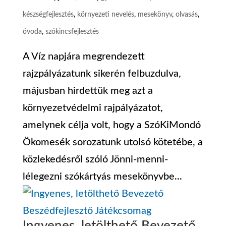
készségfejlesztés
,
környezeti nevelés
,
mesekönyv
,
olvasás
,
óvoda
,
szókincsfejlesztés
A Víz napjára megrendezett
rajzpályázatunk sikerén felbuzdulva,
májusban hirdettük meg azt a
környezetvédelmi rajpályázatot,
amelynek célja volt, hogy a SzóKiMondó
Ökomesék sorozatunk utolsó kötetébe, a
közlekedésről szóló Jönni-menni-
lélegezni szókártyás mesekönyvbe...