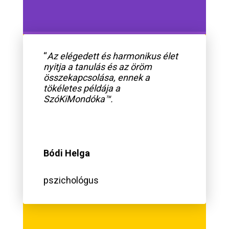
“
Az elégedett és harmonikus élet
nyitja a tanulás és az öröm
összekapcsolása, ennek a
tökéletes példája a
SzóKiMondóka™.
Bódi Helga
pszichológus