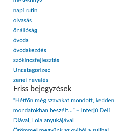
mesekönyv
napi rutin
olvasás
önállóság
óvoda
óvodakezdés
szókincsfejlesztés
Uncategorized
zenei nevelés
Friss bejegyzések
“Hétfőn még szavakat mondott, kedden
mondatokban beszélt…” – Interjú Deli
Diával, Lola anyukájával
Örömmel megyünk az oviból a suliba!