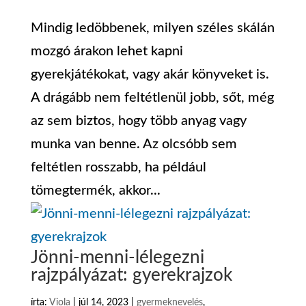
Mindig ledöbbenek, milyen széles skálán
mozgó árakon lehet kapni
gyerekjátékokat, vagy akár könyveket is.
A drágább nem feltétlenül jobb, sőt, még
az sem biztos, hogy több anyag vagy
munka van benne. Az olcsóbb sem
feltétlen rosszabb, ha például
tömegtermék, akkor...
Jönni-menni-lélegezni
rajzpályázat: gyerekrajzok
írta:
Viola
|
júl 14, 2023
|
gyermeknevelés
,