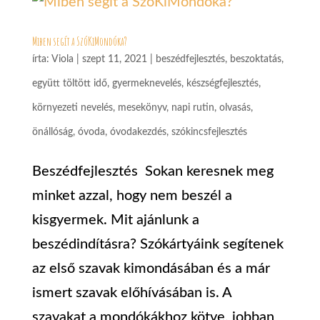
Miben segít a SzóKiMondóka?
írta:
Viola
|
szept 11, 2021
|
beszédfejlesztés
,
beszoktatás
,
együtt töltött idő
,
gyermeknevelés
,
készségfejlesztés
,
környezeti nevelés
,
mesekönyv
,
napi rutin
,
olvasás
,
önállóság
,
óvoda
,
óvodakezdés
,
szókincsfejlesztés
Beszédfejlesztés Sokan keresnek meg
minket azzal, hogy nem beszél a
kisgyermek. Mit ajánlunk a
beszédindításra? Szókártyáink segítenek
az első szavak kimondásában és a már
ismert szavak előhívásában is. A
szavakat a mondókákhoz kötve, jobban