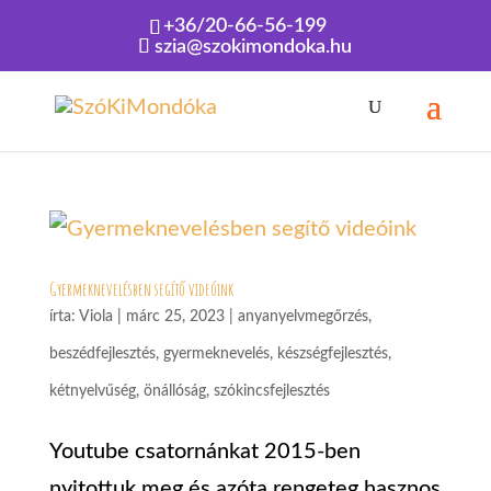
+36/20-66-56-199
szia@szokimondoka.hu
Kezdőlap
»
önállóság
Gyermeknevelésben segítő videóink
írta:
Viola
|
márc 25, 2023
|
anyanyelvmegőrzés
,
beszédfejlesztés
,
gyermeknevelés
,
készségfejlesztés
,
kétnyelvűség
,
önállóság
,
szókincsfejlesztés
Youtube csatornánkat 2015-ben
nyitottuk meg és azóta rengeteg hasznos