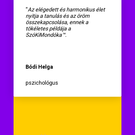
“
Az elégedett és harmonikus élet
nyitja a tanulás és az öröm
összekapcsolása, ennek a
tökéletes példája a
SzóKiMondóka™.
Bódi Helga
pszichológus