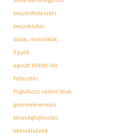
anyanyelvmegőrzés
beszédfejlesztés
beszoktatás
dalok, mondókák
Egyéb
együtt töltött idő
fejlesztés
Foglalkozz velem! klub
gyermeknevelés
készségfejlesztés
kétnyelvűség