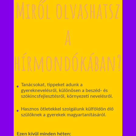
Miről olvashatsz
a
hírmondókában?
Tanácsokat, tippeket adunk a
gyereknevelésről, különösen a beszéd- és
szókincsfejlesztésről, környezeti nevelésről.
Hasznos ötletekkel szolgálunk külföldön élő
szülőknek a gyerekek magyartanításáról.
Ezen kívül minden héten: