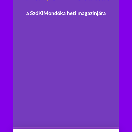
a SzóKiMondóka heti magazinjára