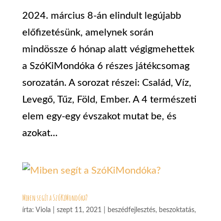
2024. március 8-án elindult legújabb
előfizetésünk, amelynek során
mindössze 6 hónap alatt végigmehettek
a SzóKiMondóka 6 részes játékcsomag
sorozatán. A sorozat részei: Család, Víz,
Levegő, Tűz, Föld, Ember. A 4 természeti
elem egy-egy évszakot mutat be, és
azokat...
Miben segít a SzóKiMondóka?
írta:
Viola
|
szept 11, 2021
|
beszédfejlesztés
,
beszoktatás
,