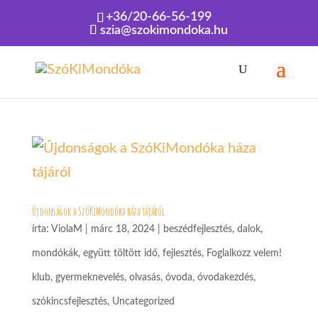
+36/20-66-56-199
szia@szokimondoka.hu
Kezdőlap
»
óvodakezdés
Újdonságok a SzóKiMondóka háza tájáról
írta:
ViolaM
|
márc 18, 2024
|
beszédfejlesztés
,
dalok,
mondókák
,
együtt töltött idő
,
fejlesztés
,
Foglalkozz velem!
klub
,
gyermeknevelés
,
olvasás
,
óvoda
,
óvodakezdés
,
szókincsfejlesztés
,
Uncategorized