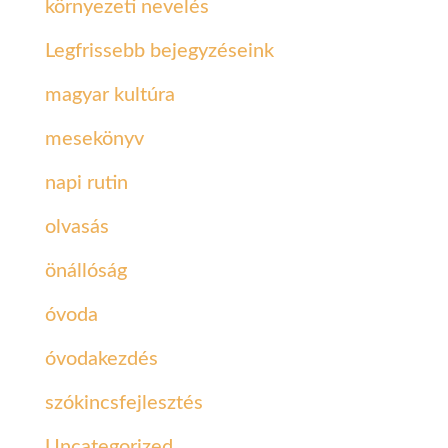
környezeti nevelés
Legfrissebb bejegyzéseink
magyar kultúra
mesekönyv
napi rutin
olvasás
önállóság
óvoda
óvodakezdés
szókincsfejlesztés
Uncategorized