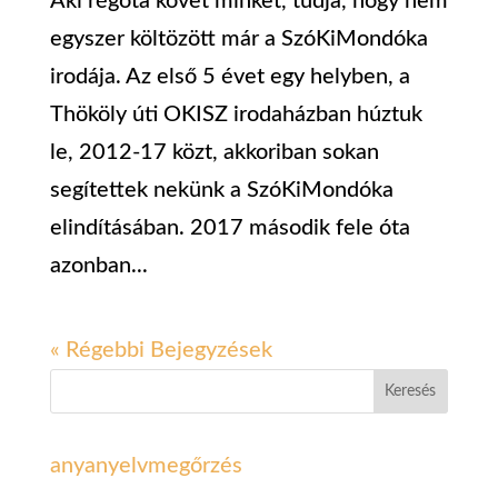
Aki régóta követ minket, tudja, hogy nem
egyszer költözött már a SzóKiMondóka
irodája. Az első 5 évet egy helyben, a
Thököly úti OKISZ irodaházban húztuk
le, 2012-17 közt, akkoriban sokan
segítettek nekünk a SzóKiMondóka
elindításában. 2017 második fele óta
azonban...
« Régebbi Bejegyzések
Keresés
anyanyelvmegőrzés