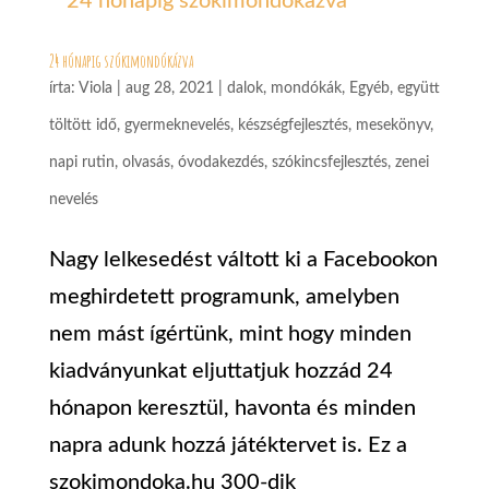
24 hónapig szókimondókázva
írta:
Viola
|
aug 28, 2021
|
dalok, mondókák
,
Egyéb
,
együtt
töltött idő
,
gyermeknevelés
,
készségfejlesztés
,
mesekönyv
,
napi rutin
,
olvasás
,
óvodakezdés
,
szókincsfejlesztés
,
zenei
nevelés
Nagy lelkesedést váltott ki a Facebookon
meghirdetett programunk, amelyben
nem mást ígértünk, mint hogy minden
kiadványunkat eljuttatjuk hozzád 24
hónapon keresztül, havonta és minden
napra adunk hozzá játéktervet is. Ez a
szokimondoka.hu 300-dik