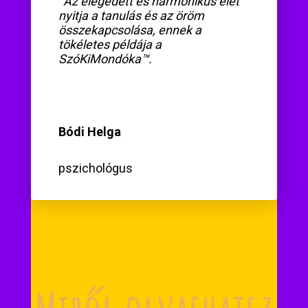
“
Az elégedett és harmonikus élet
nyitja a tanulás és az öröm
összekapcsolása, ennek a
tökéletes példája a
SzóKiMondóka™.
Bódi Helga
pszichológus