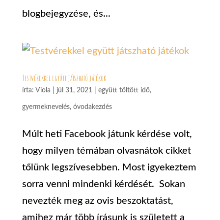
blogbejegyzése, és...
Testvérekkel együtt játszható játékok
írta:
Viola
|
júl 31, 2021
|
együtt töltött idő
,
gyermeknevelés
,
óvodakezdés
Múlt heti Facebook játunk kérdése volt,
hogy milyen témában olvasnátok cikket
tőlünk legszívesebben. Most igyekeztem
sorra venni mindenki kérdését. Sokan
nevezték meg az ovis beszoktatást,
amihez már több írásunk is született a