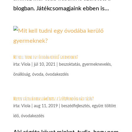
blogban. Játékcsomagjaink ebben is...
Mit kell tudni egy óvodába kerülő gyermeknek?
írta:
Viola
|
júl 10, 2021
|
beszoktatás
,
gyermeknevelés
,
önállóság
,
óvoda
,
óvodakezdés
Milyen változásokra számíthatsz a SzóKiMondóka háza táján?
írta:
Viola
|
aug 11, 2019
|
beszédfejlesztés
,
együtt töltött
idő
,
óvodakezdés