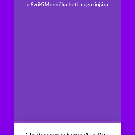
a SzóKiMondóka heti magazinjára