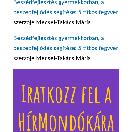
Beszédfejlesztés gyermekkorban, a
beszédfejlődés segítése: 5 titkos fegyver
szerzője
Mecsei-Takács Mária
Beszédfejlesztés gyermekkorban, a
beszédfejlődés segítése: 5 titkos fegyver
szerzője
Mecsei-Takács Mária
Iratkozz fel a
HírMondókára