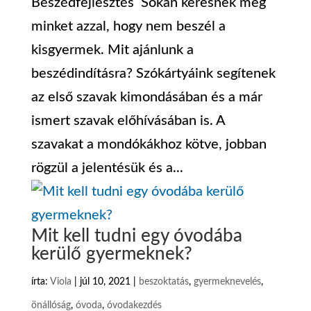
Beszédfejlesztés Sokan keresnek meg
minket azzal, hogy nem beszél a
kisgyermek. Mit ajánlunk a
beszédindításra? Szókártyáink segítenek
az első szavak kimondásában és a már
ismert szavak előhívásában is. A
szavakat a mondókákhoz kötve, jobban
rögzül a jelentésük és a...
Mit kell tudni egy óvodába
kerülő gyermeknek?
írta:
Viola
|
júl 10, 2021
|
beszoktatás
,
gyermeknevelés
,
önállóság
,
óvoda
,
óvodakezdés