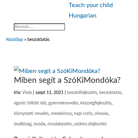
Teach your child
Hungarian
Kezdőlap
»
beszoktatás
Miben segít a SzóKiMondóka?
írta:
Viola
|
szept 11, 2021
|
beszédfejlesztés
,
beszoktatás
,
együtt töltött idő
,
gyermeknevelés
,
készségfejlesztés
,
környezeti nevelés
,
mesekönyv
,
napi rutin
,
olvasás
,
önállóság
,
óvoda
,
óvodakezdés
,
szókincsfejlesztés