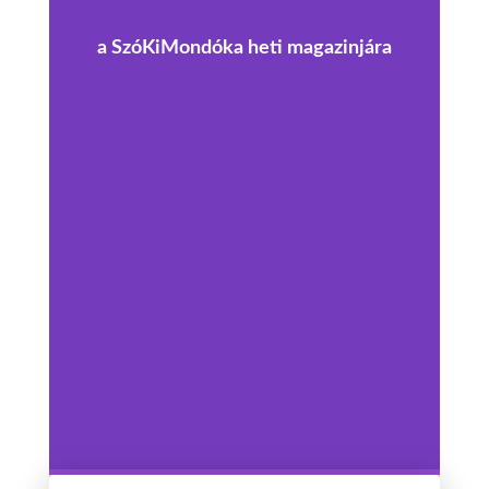
a SzóKiMondóka heti magazinjára