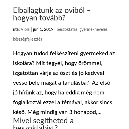
Elballagtunk az oviból –
hogyan tovább?
írta:
Viola
|
jún 1, 2019
|
beszoktatás
,
gyermeknevelés
,
készségfejlesztés
Hogyan tudod felkészíteni gyermeked az
iskolára? Mit tegyél, hogy örömmel,
izgatottan várja az őszt és jó kedvvel
vesse bele magát a tanulásba? Az első
jó hírünk az, hogy ha eddig még nem
foglalkoztál ezzel a témával, akkor sincs
késő. Még mindig van 3 hónapod,...
Mivel segítheted a
beszoktatást?