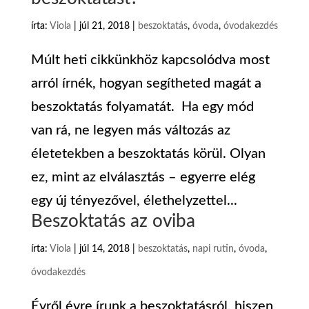
írta:
Viola
|
júl 21, 2018
|
beszoktatás
,
óvoda
,
óvodakezdés
Múlt heti cikkünkhöz kapcsolódva most
arról írnék, hogyan segítheted magát a
beszoktatás folyamatát. Ha egy mód
van rá, ne legyen más változás az
életetekben a beszoktatás körül. Olyan
ez, mint az elválasztás – egyerre elég
egy új tényezővel, élethelyzettel...
Beszoktatás az oviba
írta:
Viola
|
júl 14, 2018
|
beszoktatás
,
napi rutin
,
óvoda
,
óvodakezdés
Évről évre írunk a beszoktatásról, hiszen