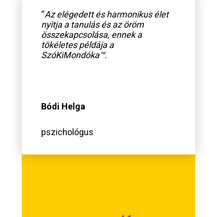
“
Az elégedett és harmonikus élet
nyitja a tanulás és az öröm
összekapcsolása, ennek a
tökéletes példája a
SzóKiMondóka™.
Bódi Helga
pszichológus