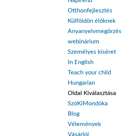
Napirend
Otthonfejlesztés
Külföldön élőknek
Anyanyelvmegőrzés
webinárium
Személyes kíséret
In English
Teach your child
Hungarian
Oldal Kiválasztása
SzóKiMondóka
Blog
Vélemények
Vásárlói