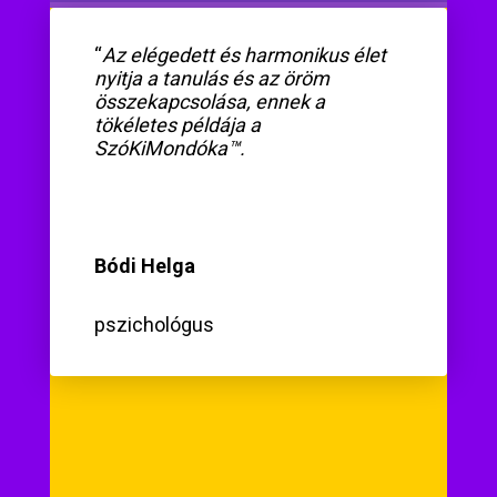
“
Az elégedett és harmonikus élet
nyitja a tanulás és az öröm
összekapcsolása, ennek a
tökéletes példája a
SzóKiMondóka™.
Bódi Helga
pszichológus