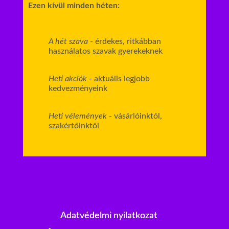
Ezen kívül minden héten:
A hét szava
- érdekes, ritkábban
használatos szavak gyerekeknek
Heti akciók
- aktuális legjobb
kedvezményeink
Heti vélemények
- vásárlóinktól,
szakértőinktől
Adatvédelmi nyilatkozat