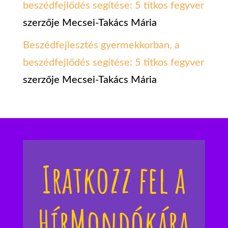
beszédfejlődés segítése: 5 titkos fegyver
szerzője
Mecsei-Takács Mária
Beszédfejlesztés gyermekkorban, a
beszédfejlődés segítése: 5 titkos fegyver
szerzője
Mecsei-Takács Mária
Iratkozz fel a
HírMondókára