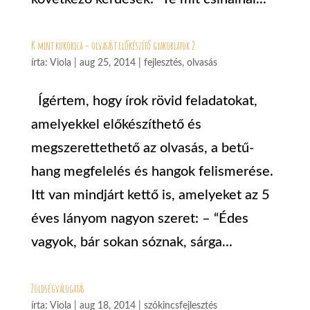
K mint kukorica – olvasást előkészítő gyakorlatok 2.
írta:
Viola
|
aug 25, 2014
|
fejlesztés
,
olvasás
Ígértem, hogy írok rövid feladatokat,
amelyekkel előkészíthető és
megszerettethető az olvasás, a betű-
hang megfelelés és hangok felismerése.
Itt van mindjárt kettő is, amelyeket az 5
éves lányom nagyon szeret: – “Édes
vagyok, bár sokan sóznak, sárga...
Zöldségválogatás
írta:
Viola
|
aug 18, 2014
|
szókincsfejlesztés