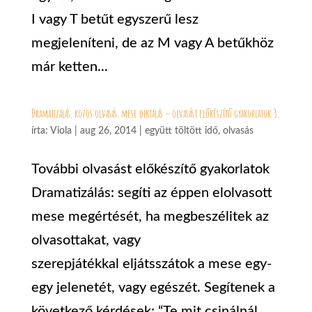
I vagy T betűt egyszerű lesz
megjeleníteni, de az M vagy A betűkhöz
már ketten...
Dramatizálás, közös olvasás, mese diktálás – olvasást előkészítő gyakorlatok 3.
írta:
Viola
|
aug 26, 2014
|
együtt töltött idő
,
olvasás
További olvasást előkészítő gyakorlatok
Dramatizálás: segíti az éppen elolvasott
mese megértését, ha megbeszélitek az
olvasottakat, vagy
szerepjátékkal eljátsszátok a mese egy-
egy jelenetét, vagy egészét. Segítenek a
következő kérdések: “Te mit csinálnál...