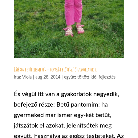
Játékos betűfelismerés – olvasást előkészítő gyakorlatok 4.
írta:
Viola
|
aug 28, 2014
|
együtt töltött idő
,
fejlesztés
És végül itt van a gyakorlatok negyedik,
befejező része: Betű pantomim: ha
gyermeked már ismer egy-két betűt,
játszátok el azokat, jelenítsétek meg
együtt, használva az egész testeteket. Az