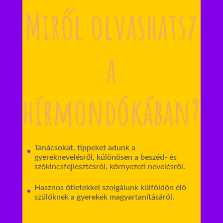
Miről olvashatsz
a
hírmondókában?
Tanácsokat, tippeket adunk a
gyereknevelésről, különösen a beszéd- és
szókincsfejlesztésről, környezeti nevelésről.
Hasznos ötletekkel szolgálunk külföldön élő
szülőknek a gyerekek magyartanításáról.