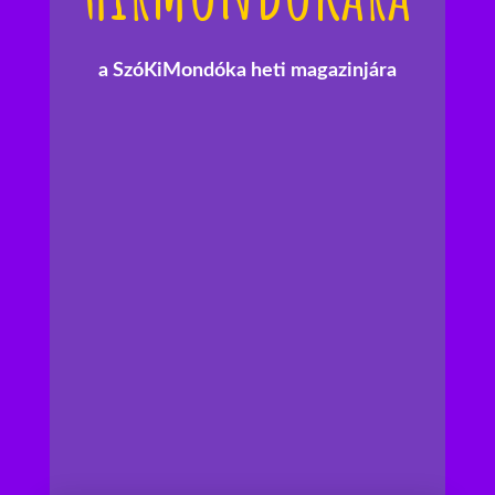
a SzóKiMondóka heti magazinjára