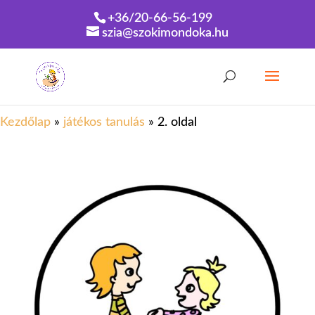
+36/20-66-56-199
szia@szokimondoka.hu
Kezdőlap
»
játékos tanulás
»
2. oldal